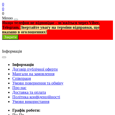
0
0
0
Меню
Якщо телефон не відповідає - зв'яжіться через Viber,
Telegram.
Звертайте увагу на терміни відправки, що
вказано в оголошеннях!
Закрити
Інформація
Інформація
Договір публічної оферти
Мангали на замовлення
Співпраця
Умови повернення та обміну
Про нас
Доставка та оплата
Політика конфіденційності
Умови використання
Графік роботи:
Пн-Пт