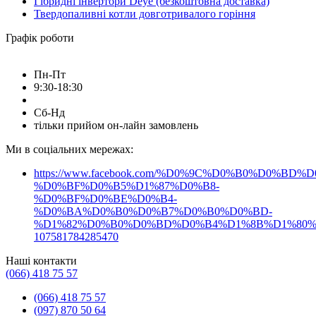
Гібридні інвертори Deye (безкоштовна доставка)
Твердопаливні котли довготривалого горіння
Графік роботи
Пн-Пт
9:30-18:30
Сб-Нд
тільки прийом он-лайн замовлень
Ми в соціальних мережах:
https://www.facebook.com/%D0%9C%D0%B0%D0%B
%D0%BF%D0%B5%D1%87%D0%B8-
%D0%BF%D0%BE%D0%B4-
%D0%BA%D0%B0%D0%B7%D0%B0%D0%BD-
%D1%82%D0%B0%D0%BD%D0%B4%D1%8B%D1%80%
107581784285470
Наші контакти
(066) 418 75 57
(066) 418 75 57
(097) 870 50 64