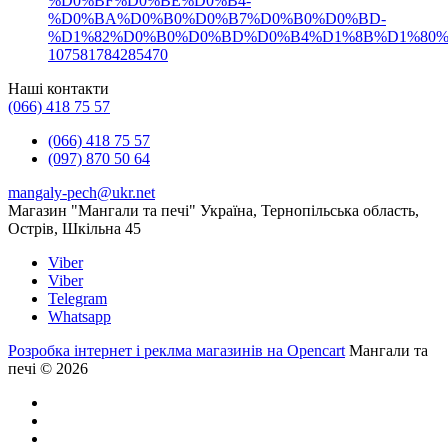
%D0%BF%D0%BE%D0%B4-
%D0%BA%D0%B0%D0%B7%D0%B0%D0%BD-
%D1%82%D0%B0%D0%BD%D0%B4%D1%8B%D1%80%
107581784285470
Наші контакти
(066) 418 75 57
(066) 418 75 57
(097) 870 50 64
mangaly-pech@ukr.net
Магазин "Мангали та печі" Україна, Тернопільська область,
Острів, Шкільна 45
Viber
Viber
Telegram
Whatsapp
Розробка інтернет і реклма магазинів на Opencart
Мангали та
печі © 2026