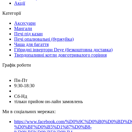
Акції
Категорії
Аксесуари
Мангали
Печі під казан
Печі опалювальні (буржуйка)
Чаша для багаття
Гібридні інвертори Deye (безкоштовна доставка)
Твердопаливні котли довготривалого горіння
Графік роботи
Пн-Пт
9:30-18:30
Сб-Нд
тільки прийом он-лайн замовлень
Ми в соціальних мережах:
https://www.facebook.com/%D0%9C%D0%B0%D0%B
%D0%BF%D0%B5%D1%87%D0%B8-