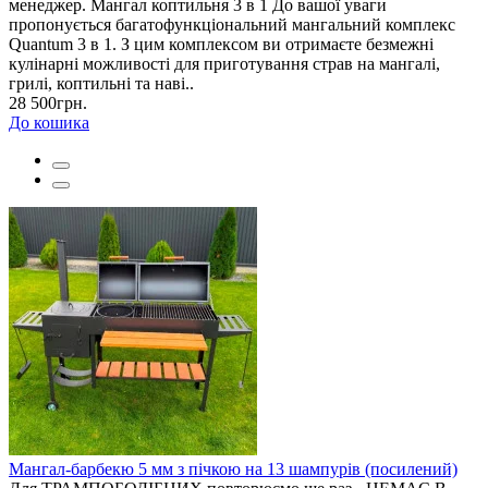
менеджер. Мангал коптильня 3 в 1 До вашої уваги
пропонується багатофункціональний мангальний комплекс
Quantum 3 в 1. З цим комплексом ви отримаєте безмежні
кулінарні можливості для приготування страв на мангалі,
грилі, коптильні та наві..
28 500грн.
До кошика
Мангал-барбекю 5 мм з пічкою на 13 шампурів (посилений)