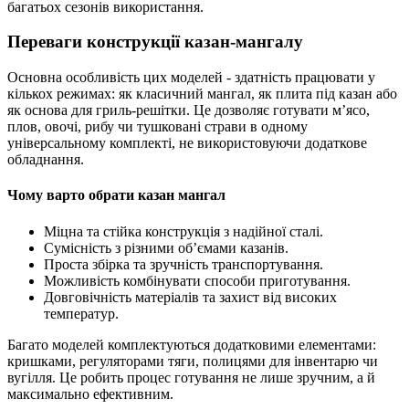
багатьох сезонів використання.
Переваги конструкції казан-мангалу
Основна особливість цих моделей - здатність працювати у
кількох режимах: як класичний мангал, як плита під казан або
як основа для гриль-решітки. Це дозволяє готувати м’ясо,
плов, овочі, рибу чи тушковані страви в одному
універсальному комплекті, не використовуючи додаткове
обладнання.
Чому варто обрати казан мангал
Міцна та стійка конструкція з надійної сталі.
Сумісність з різними об’ємами казанів.
Проста збірка та зручність транспортування.
Можливість комбінувати способи приготування.
Довговічність матеріалів та захист від високих
температур.
Багато моделей комплектуються додатковими елементами:
кришками, регуляторами тяги, полицями для інвентарю чи
вугілля. Це робить процес готування не лише зручним, а й
максимально ефективним.