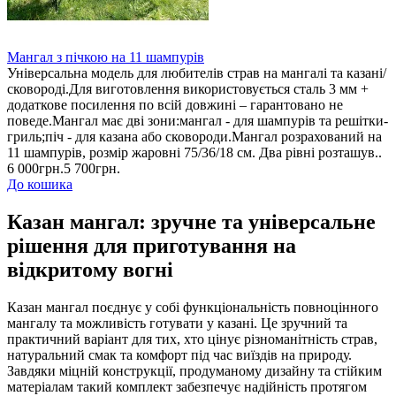
Мангал з пічкою на 11 шампурів
Універсальна модель для любителів страв на мангалі та казані/
сковороді.Для виготовлення використовується сталь 3 мм +
додаткове посилення по всій довжині – гарантовано не
поведе.Мангал має дві зони:мангал - для шампурів та решітки-
гриль;піч - для казана або сковороди.Мангал розрахований на
11 шампурів, розмір жаровні 75/36/18 см. Два рівні розташув..
6 000грн.
5 700грн.
До кошика
Казан мангал: зручне та універсальне
рішення для приготування на
відкритому вогні
Казан мангал поєднує у собі функціональність повноцінного
мангалу та можливість готувати у казані. Це зручний та
практичний варіант для тих, хто цінує різноманітність страв,
натуральний смак та комфорт під час виїздів на природу.
Завдяки міцній конструкції, продуманому дизайну та стійким
матеріалам такий комплект забезпечує надійність протягом