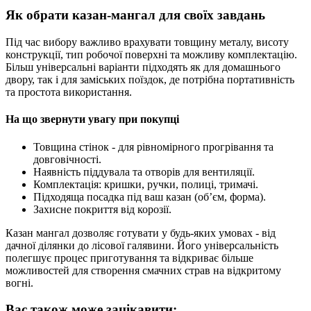
Як обрати казан-мангал для своїх завдань
Під час вибору важливо врахувати товщину металу, висоту
конструкції, тип робочої поверхні та можливу комплектацію.
Більш універсальні варіанти підходять як для домашнього
двору, так і для заміських поїздок, де потрібна портативність
та простота використання.
На що звернути увагу при покупці
Товщина стінок - для рівномірного прогрівання та
довговічності.
Наявність піддувала та отворів для вентиляції.
Комплектація: кришки, ручки, полиці, тримачі.
Підходяща посадка під ваш казан (об’єм, форма).
Захисне покриття від корозії.
Казан мангал дозволяє готувати у будь-яких умовах - від
дачної ділянки до лісової галявини. Його універсальність
полегшує процес приготування та відкриває більше
можливостей для створення смачних страв на відкритому
вогні.
Вас також може зацікавити: