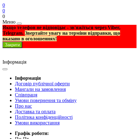
0
0
0
Меню
Якщо телефон не відповідає - зв'яжіться через Viber,
Telegram.
Звертайте увагу на терміни відправки, що
вказано в оголошеннях!
Закрити
Інформація
Інформація
Договір публічної оферти
Мангали на замовлення
Співпраця
Умови повернення та обміну
Про нас
Доставка та оплата
Політика конфіденційності
Умови використання
Графік роботи:
Пн-Пт