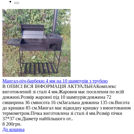
Мангал-піч-барбекю 4 мм на 10 шампурів з трубою
В ОПИСІ ВСЯ ІНФОРМАЦІЯ АКТУАЛЬНАКомплекс
виготовлений зі сталі 4 мм.Жаровня має посилення по всій
довжині.Розмір жаровні під 10 шампурів:довжина 72
смширина 36 смвисота 16 смЗагальна довжина 135 см.Висота
до кришки 85 см.Мангал має відкидну кришку з вмонтованим
термометром.Пічка виготовлена зі сталі 4 мм.Розмір пічки
37*37 см.Діаметр найбільшого от..
8 200грн.
До кошика