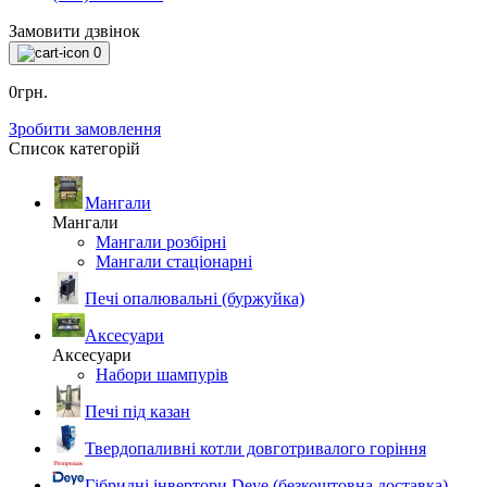
Замовити дзвінок
0
0грн.
Зробити замовлення
Список категорій
Мангали
Мангали
Мангали розбірні
Мангали стаціонарні
Печі опалювальні (буржуйка)
Аксесуари
Аксесуари
Набори шампурів
Печі під казан
Твердопаливні котли довготривалого горіння
Гібридні інвертори Deye (безкоштовна доставка)