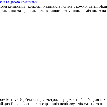
азан та двома кришками
вома кришками - комфорт, надійність і стиль у кожній деталі Я
ль із двома кришками стане вашим незамінним помічником на дачі
м Мангал-барбекю з термометром - це ідеальний вибір для тих, хт
й дизайн, створений для справжніх поціновувачів смачного шаш