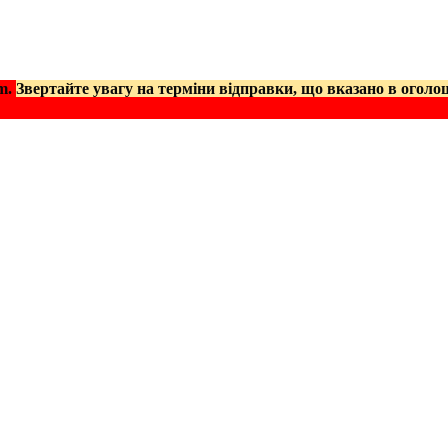
am.
Звертайте увагу на терміни відправки, що вказано в оголо