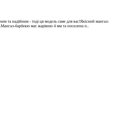
м та надійним - тоді ця модель саме для вас!Якісний мангал-
у.Мангал-барбекю має жарівню 4 мм та посилена п..