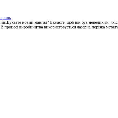
-гриль
йШукаєте новий мангал? Бажаєте, щоб він був невеликим, якісни
и.В процесі виробництва використовується лазерна порізка метал