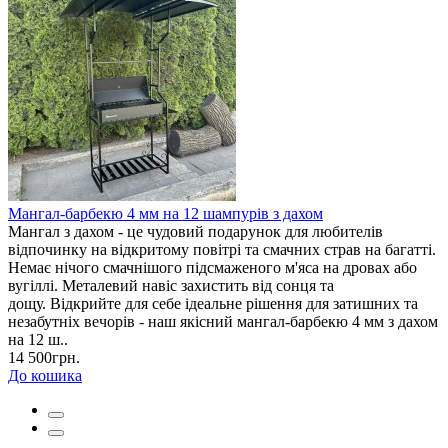
Мангал-барбекю 4 мм на 12 шампурів з дахом
Мангал з дахом - це чудовий подарунок для любителів
відпочинку на відкритому повітрі та смачних страв на багатті.
Немає нічого смачнішого підсмаженого м'яса на дровах або
вугіллі. Металевий навіс захистить від сонця та
дощу. Відкрийте для себе ідеальне рішення для затишних та
незабутніх вечорів - наш якісний мангал-барбекю 4 мм з дахом
на 12 ш..
14 500грн.
До кошика