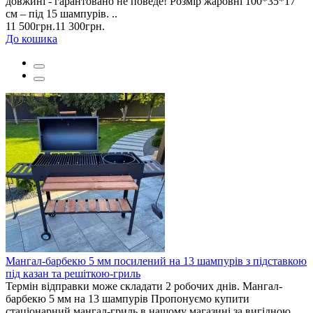
довжині - гарантовано не поведе! Розмір жаровні 100*35*17
см – під 15 шампурів. ..
11 500грн.
11 300грн.
До кошика
Мангал-барбекю 5 мм посилений на 13 шампурів з підставкою
під казан та решіткою-гриль
Термін відправки може складати 2 робочих днів. Мангал-
барбекю 5 мм на 13 шампурів Пропонуємо купити
стаціонарний мангал-гриль в нашому магазині за вигідною