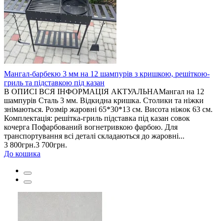
Мангал-барбекю 3 мм на 12 шампурів з кришкою, решіткою-
гриль та підставкою під казан
В ОПИСІ ВСЯ ІНФОРМАЦІЯ АКТУАЛЬНАМангал на 12
шампурів Сталь 3 мм. Відкидна кришка. Столики та ніжки
знімаються. Розмір жаровні 65*30*13 см. Висота ніжок 63 см.
Комплектація: решітка-гриль підставка під казан совок
кочерга Пофарбований вогнетривкою фарбою. Для
транспортування всі деталі складаються до жаровні...
3 800грн.
3 700грн.
До кошика