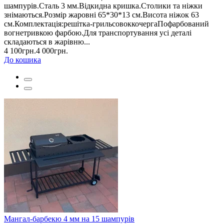
шампурів.Сталь 3 мм.Відкидна кришка.Столики та ніжки
знімаються.Розмір жаровні 65*30*13 см.Висота ніжок 63
см.Комплектація:решітка-грильсовоккочергаПофарбований
вогнетривкою фарбою.Для транспортування усі деталі
складаються в жарівню...
4 100грн.
4 000грн.
До кошика
Мангал-барбекю 4 мм на 15 шампурів