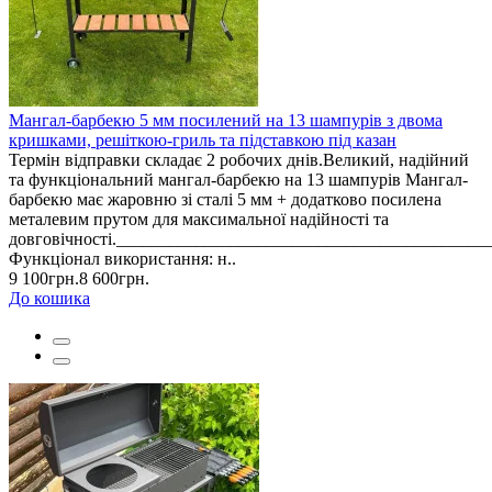
Мангал-барбекю 5 мм посилений на 13 шампурів з двома
кришками, решіткою-гриль та підставкою під казан
Термін відправки складає 2 робочих днів.Великий, надійний
та функціональний мангал-барбекю на 13 шампурів Мангал-
барбекю має жаровню зі сталі 5 мм + додатково посилена
металевим прутом для максимальної надійності та
довговічності._________________________________________
Функціонал використання: н..
9 100грн.
8 600грн.
До кошика