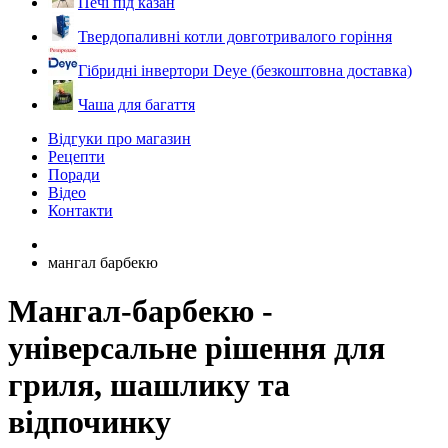
Печі під казан
Твердопаливні котли довготривалого горіння
Гібридні інвертори Deye (безкоштовна доставка)
Чаша для багаття
Відгуки про магазин
Рецепти
Поради
Відео
Контакти
мангал барбекю
Мангал-барбекю -
універсальне рішення для
гриля, шашлику та
відпочинку