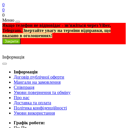
0
0
0
Меню
Якщо телефон не відповідає - зв'яжіться через Viber,
Telegram.
Звертайте увагу на терміни відправки, що
вказано в оголошеннях!
Закрити
Інформація
Інформація
Договір публічної оферти
Мангали на замовлення
Співпраця
Умови повернення та обміну
Про нас
Доставка та оплата
Політика конфіденційності
Умови використання
Графік роботи:
Пн-Пт