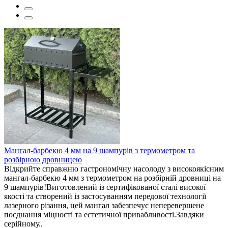
Мангал-барбекю 4 мм на 9 шампурів з термометром та
розбірною дровницею
Відкрийте справжню гастрономічну насолоду з високоякісним
мангал-барбекю 4 мм з термометром на розбірній дровниці на
9 шампурів!Виготовлений із сертифікованої сталі високої
якості та створений із застосуванням передової технології
лазерного різання, цей мангал забезпечує неперевершене
поєднання міцності та естетичної привабливості.Завдяки
серійному..