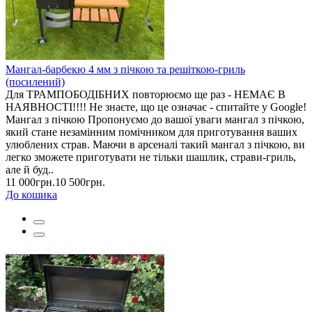
Мангал-барбекю 4 мм з пічкою та решіткою-гриль
(посилений)
Для ТРАМПОБОДІБНИХ повторюємо ще раз - НЕМАЄ В
НАЯВНОСТІ!!!! Не знаєте, що це означає - спитайте у Google!
Мангал з пічкою Пропонуємо до вашої уваги мангал з пічкою,
який стане незамінним помічником для приготування ваших
улюблених страв. Маючи в арсеналі такий мангал з пічкою, ви
легко зможете приготувати не тільки шашлик, страви-гриль,
але й буд..
11 000грн.
10 500грн.
До кошика