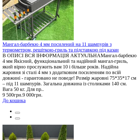
Мангал-барбекю 4 мм посилений на 11 шампурів з
термометром, решіткою-гриль та підставкою під казан
В ОПИСІ ВСЯ ІНФОРМАЦІЯ АКТУАЛЬНАМангал-барбекю
4 мм Якісний, функціональний та надійний мангал-гриль,
який вірно прослужить вам 10 і більше років. Надійна
жаровня зі сталі 4 мм з додатковим посиленням по всій
довжині - гарантовано не поведе! Розмір жаровні 75*35*17 см
– під 11 шампурів. Загальна довжина із столиками 140 см.
Вага 50 кг. Для пр..
9 500грн.
9 000грн.
До кошика