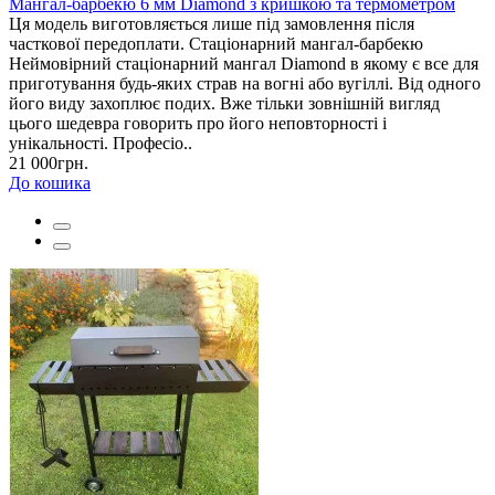
Мангал-барбекю 6 мм Diamond з кришкою та термометром
Ця модель виготовляється лише під замовлення після
часткової передоплати. Стаціонарний мангал-барбекю
Неймовірний стаціонарний мангал Diamond в якому є все для
приготування будь-яких страв на вогні або вугіллі. Від одного
його виду захоплює подих. Вже тільки зовнішній вигляд
цього шедевра говорить про його неповторності і
унікальності. Професіо..
21 000грн.
До кошика