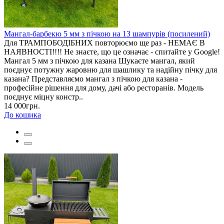
Мангал-барбекю 5 мм з пічкою на 13 шампурів (посилений)
Для ТРАМПОБОДІБНИХ повторюємо ще раз - НЕМАЄ В
НАЯВНОСТІ!!!! Не знаєте, що це означає - спитайте у Google!
Мангал 5 мм з пічкою для казана Шукаєте мангал, який
поєднує потужну жаровню для шашлику та надійну пічку для
казана? Представляємо мангал з пічкою для казана -
професійне рішення для дому, дачі або ресторанів. Модель
поєднує міцну констр..
14 000грн.
До кошика