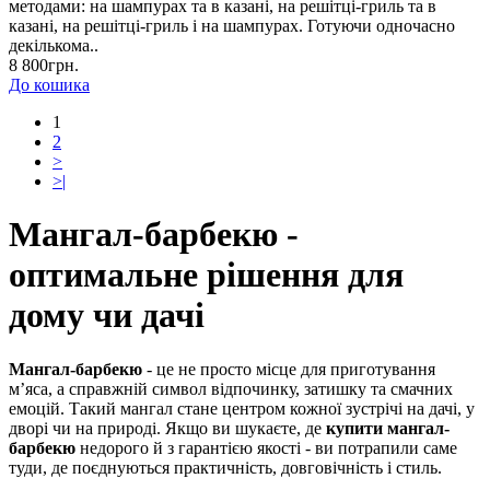
методами: на шампурах та в казані, на решітці-гриль та в
казані, на решітці-гриль і на шампурах. Готуючи одночасно
декількома..
8 800грн.
До кошика
1
2
>
>|
Мангал-барбекю -
оптимальне рішення для
дому чи дачі
Мангал-барбекю
- це не просто місце для приготування
м’яса, а справжній символ відпочинку, затишку та смачних
емоцій. Такий мангал стане центром кожної зустрічі на дачі, у
дворі чи на природі. Якщо ви шукаєте, де
купити мангал-
барбекю
недорого й з гарантією якості - ви потрапили саме
туди, де поєднуються практичність, довговічність і стиль.