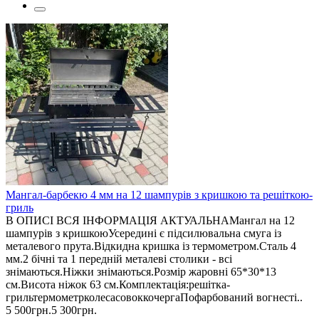
Мангал-барбекю 4 мм на 12 шампурів з кришкою та решіткою-
гриль
В ОПИСІ ВСЯ ІНФОРМАЦІЯ АКТУАЛЬНАМангал на 12
шампурів з кришкоюУсередині є підсилювальна смуга із
металевого прута.Відкидна кришка із термометром.Сталь 4
мм.2 бічні та 1 передній металеві столики - всі
знімаються.Ніжки знімаються.Розмір жаровні 65*30*13
см.Висота ніжок 63 см.Комплектація:решітка-
грильтермометрколесасовоккочергаПофарбований вогнесті..
5 500грн.
5 300грн.