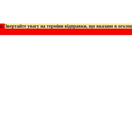
am.
Звертайте увагу на терміни відправки, що вказано в оголо