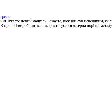
-гриль
йШукаєте новий мангал? Бажаєте, щоб він був невеликим, якісни
и.В процесі виробництва використовується лазерна порізка метал