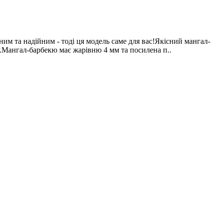
м та надійним - тоді ця модель саме для вас!Якісний мангал-
у.Мангал-барбекю має жарівню 4 мм та посилена п..