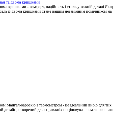
азан та двома кришками
вома кришками - комфорт, надійність і стиль у кожній деталі Я
ль із двома кришками стане вашим незамінним помічником на дачі
м Мангал-барбекю з термометром - це ідеальний вибір для тих, хт
й дизайн, створений для справжніх поціновувачів смачного шаш