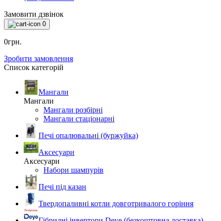
Замовити дзвінок
0
0грн.
Зробити замовлення
Список категорій
Мангали
Мангали
Мангали розбірні
Мангали стаціонарні
Печі опалювальні (буржуйка)
Аксесуари
Аксесуари
Набори шампурів
Печі під казан
Твердопаливні котли довготривалого горіння
Гібридні інвертори Deye (безкоштовна доставка)