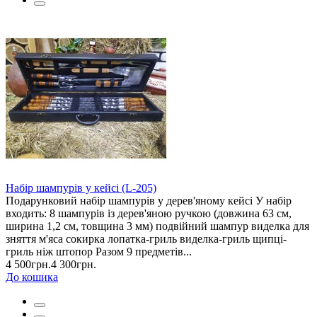
Набір шампурів у кейсі (L-205)
Подарунковий набір шампурів у дерев'яному кейсі У набір
входить: 8 шампурів із дерев'яною ручкою (довжина 63 см,
ширина 1,2 см, товщина 3 мм) подвійний шампур виделка для
зняття м'яса сокирка лопатка-гриль виделка-гриль щипці-
гриль ніж штопор Разом 9 предметів...
4 500грн.
4 300грн.
До кошика