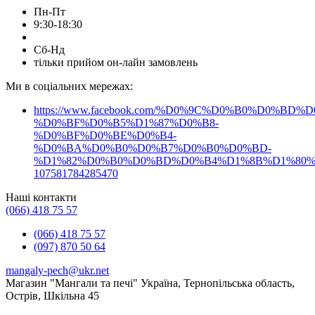
Пн-Пт
9:30-18:30
Сб-Нд
тільки прийом он-лайн замовлень
Ми в соціальних мережах:
https://www.facebook.com/%D0%9C%D0%B0%D0%B
%D0%BF%D0%B5%D1%87%D0%B8-
%D0%BF%D0%BE%D0%B4-
%D0%BA%D0%B0%D0%B7%D0%B0%D0%BD-
%D1%82%D0%B0%D0%BD%D0%B4%D1%8B%D1%80%
107581784285470
Наші контакти
(066) 418 75 57
(066) 418 75 57
(097) 870 50 64
mangaly-pech@ukr.net
Магазин "Мангали та печі" Україна, Тернопільська область,
Острів, Шкільна 45