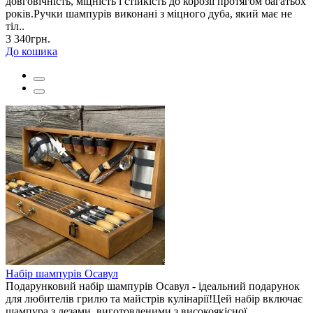
довговічність, міцність і стійкість до корозії протягом багатьох
років.Ручки шампурів виконані з міцного дуба, який має не
тіл..
3 340грн.
До кошика
Набір шампурів Осавул
Подарунковий набір шампурів Осавул - ідеальний подарунок
для любителів грилю та майстрів кулінарії!Цей набір включає
шампура з лезами, виготовленими з високоякісної