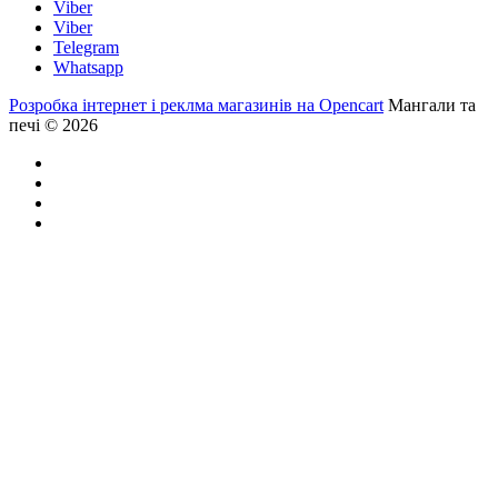
Viber
Viber
Telegram
Whatsapp
Розробка інтернет і реклма магазинів на Opencart
Мангали та
печі © 2026