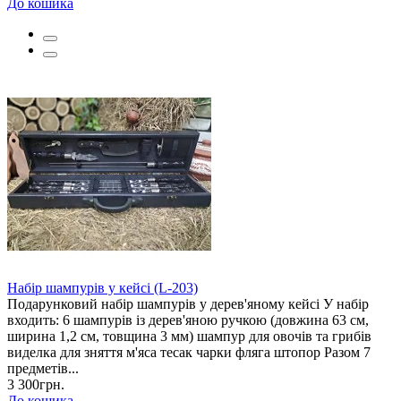
До кошика
Набір шампурів у кейсі (L-203)
Подарунковий набір шампурів у дерев'яному кейсі У набір
входить: 6 шампурів із дерев'яною ручкою (довжина 63 см,
ширина 1,2 см, товщина 3 мм) шампур для овочів та грибів
виделка для зняття м'яса тесак чарки фляга штопор Разом 7
предметів...
3 300грн.
До кошика