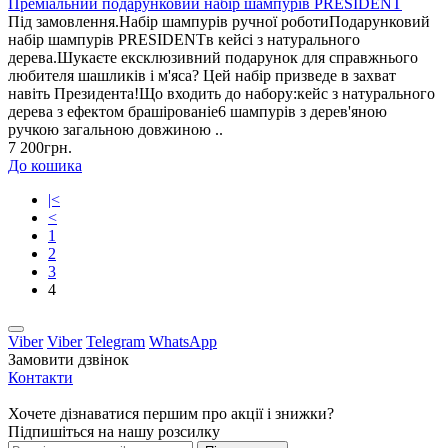
Преміальний подарунковий набір шампурів PRESIDENT
Під замовлення.Набір шампурів ручної роботиПодарунковий
набір шампурів PRESIDENTв кейсі з натурального
дерева.Шукаєте ексклюзивний подарунок для справжнього
любителя шашликів і м'яса? Цей набір призведе в захват
навіть Президента!Що входить до набору:кейс з натурального
дерева з ефектом брашірованіе6 шампурів з дерев'яною
ручкою загальною довжиною ..
7 200грн.
До кошика
|<
<
1
2
3
4
Viber
Viber
Telegram
WhatsApp
Замовити дзвінок
Контакти
Хочете дізнаватися першим про акції і знижки?
Підпишіться на нашу розсилку