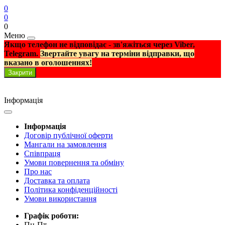
0
0
0
Меню
Якщо телефон не відповідає - зв'яжіться через Viber,
Telegram.
Звертайте увагу на терміни відправки, що
вказано в оголошеннях!
Закрити
Інформація
Інформація
Договір публічної оферти
Мангали на замовлення
Співпраця
Умови повернення та обміну
Про нас
Доставка та оплата
Політика конфіденційності
Умови використання
Графік роботи:
Пн-Пт