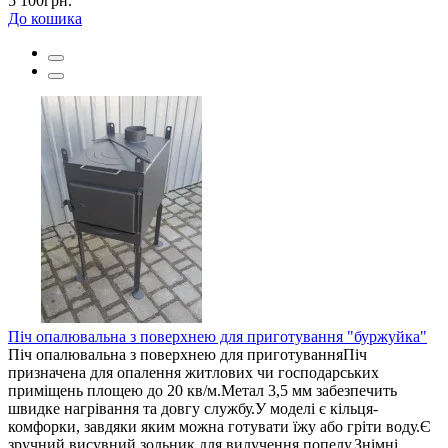
5 100грн.
До кошика
Піч опалювальна з поверхнею для приготування "буржуйка"
Піч опалювальна з поверхнею для приготуванняПіч
призначена для опалення житлових чи господарських
приміщень площею до 20 кв/м.Метал 3,5 мм забезпечить
швидке нагрівання та довгу службу.У моделі є кільця-
комфорки, завдяки яким можна готувати їжу або гріти воду.Є
зручний висувний зольник для вилучення попелу.Знімні