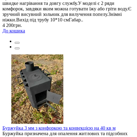
швидке нагрівання та довгу службу.У моделі є 2 ряди
комфорок, завдяки яким можна готувати їжу або гріти воду.Є
зручний висувний зольник для вилучення попелу.Знімні
ніжки.Вихід під трубу 10*10 смГабар..
4 200грн.
До кошика
Буржуйка 3 мм з конфоркою та конвекцією на 40 кв м
Буржуйка призначена для опалення житлових та підсобних