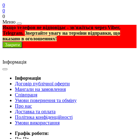
0
0
0
Меню
Якщо телефон не відповідає - зв'яжіться через Viber,
Telegram.
Звертайте увагу на терміни відправки, що
вказано в оголошеннях!
Закрити
Інформація
Інформація
Договір публічної оферти
Мангали на замовлення
Співпраця
Умови повернення та обміну
Про нас
Доставка та оплата
Політика конфіденційності
Умови використання
Графік роботи:
Пн-Пт