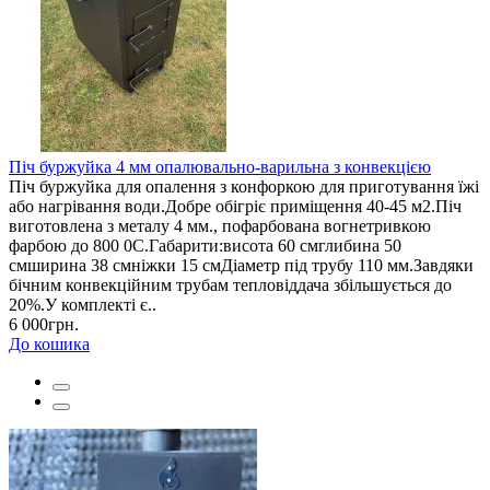
Піч буржуйка 4 мм опалювально-варильна з конвекцією
Піч буржуйка для опалення з конфоркою для приготування їжі
або нагрівання води.Добре обігріє приміщення 40-45 м2.Піч
виготовлена з металу 4 мм., пофарбована вогнетривкою
фарбою до 800 0С.Габарити:висота 60 смглибина 50
смширина 38 смніжки 15 смДіаметр під трубу 110 мм.Завдяки
бічним конвекційним трубам тепловіддача збільшується до
20%.У комплекті є..
6 000грн.
До кошика