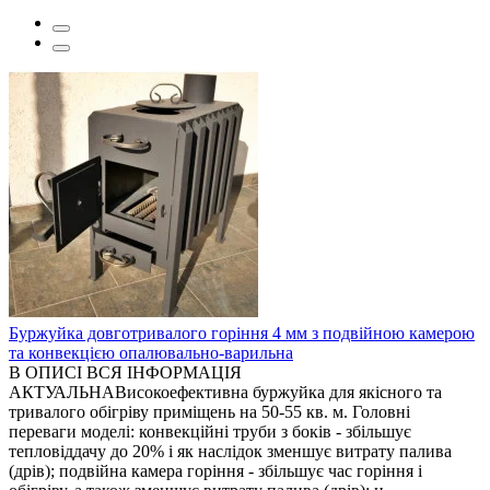
Буржуйка довготривалого горіння 4 мм з подвійною камерою
та конвекцією опалювально-варильна
В ОПИСІ ВСЯ ІНФОРМАЦІЯ
АКТУАЛЬНАВисокоефективна буржуйка для якісного та
тривалого обігріву приміщень на 50-55 кв. м. Головні
переваги моделі: конвекційні труби з боків - збільшує
тепловіддачу до 20% і як наслідок зменшує витрату палива
(дрів); подвійна камера горіння - збільшує час горіння і