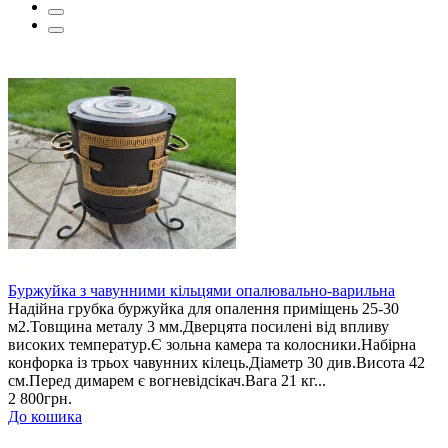
Буржуйка з чавунними кільцями опалювально-варильна
Надійна грубка буржуйка для опалення приміщень 25-30
м2.Товщина металу 3 мм.Дверцята посилені від впливу
високих температур.Є зольна камера та колосники.Набірна
конфорка із трьох чавунних кілець.Діаметр 30 див.Висота 42
см.Перед димарем є вогневідсікач.Вага 21 кг...
2 800грн.
До кошика