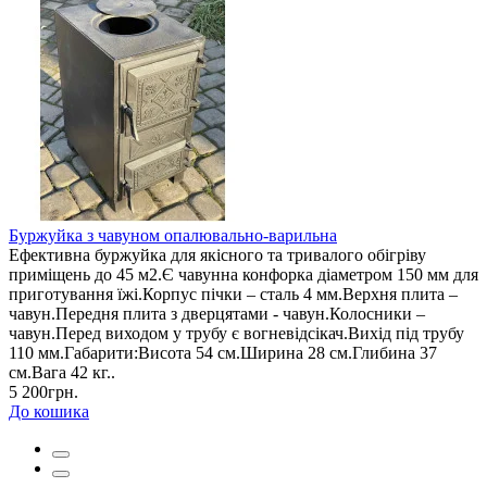
Буржуйка з чавуном опалювально-варильна
Ефективна буржуйка для якісного та тривалого обігріву
приміщень до 45 м2.Є чавунна конфорка діаметром 150 мм для
приготування їжі.Корпус пічки – сталь 4 мм.Верхня плита –
чавун.Передня плита з дверцятами - чавун.Колосники –
чавун.Перед виходом у трубу є вогневідсікач.Вихід під трубу
110 мм.Габарити:Висота 54 см.Ширина 28 см.Глибина 37
см.Вага 42 кг..
5 200грн.
До кошика