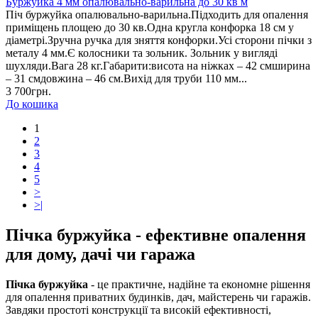
Буржуйка 4 мм опалювально-варильна до 30 кв м
Піч буржуйка опалювально-варильна.Підходить для опалення
приміщень площею до 30 кв.Одна кругла конфорка 18 см у
діаметрі.Зручна ручка для зняття конфорки.Усі сторони пічки з
металу 4 мм.Є колосники та зольник. Зольник у вигляді
шухляди.Вага 28 кг.Габарити:висота на ніжках – 42 смширина
– 31 смдовжина – 46 см.Вихід для труби 110 мм...
3 700грн.
До кошика
1
2
3
4
5
>
>|
Пічка буржуйка - ефективне опалення
для дому, дачі чи гаража
Пічка буржуйка
- це практичне, надійне та економне рішення
для опалення приватних будинків, дач, майстерень чи гаражів.
Завдяки простоті конструкції та високій ефективності,