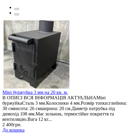
Міні буржуйка 3 мм на 20 кв. м.
В ОПИСІ ВСЯ ІНФОРМАЦІЯ АКТУАЛЬНАМіні
буржуйкаСталь 3 мм.Колосники 4 мм.Розмір топки:глибина:
30 смвисота: 26 смширина: 20 см.Діаметр патрубка під
димохід 108 мм.Має зольник, термостійке покриття та
вентиляцію.Вага 12 кг...
2 400грн.
До кошика