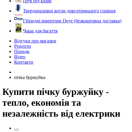
Печі під казан
Твердопаливні котли довготривалого горіння
Гібридні інвертори Deye (безкоштовна доставка)
Чаша для багаття
Відгуки про магазин
Рецепти
Поради
Відео
Контакти
пічка буржуйка
Купити пічку буржуйку -
тепло, економія та
незалежність від електрики