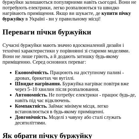
буржуйки залишаються популярними навіть сьогодні. Вони не
потребують електрики, легко розпалюються та швидко
нагрівають приміщення. Якщо ви шукаєте, де
купити пічку
буржуйку
в Україні - ви у правильному місці!
Переваги пічки буржуйки
Сучасні буржуйки мають значно вдосконалений дизайн і
технічні характеристики у порівнянні зі старими моделями.
Вони не лише гріють, а й додають затишку будь-якому
приміщенню. Серед основних переваг:
Економічність.
Працюють на доступному паливі -
дровах, брикетах чи вугіллі.
Швидке нагрівання.
Буржуйка нагріває повітря вже
через 5–10 хвилин після розпалювання.
Автономність.
Не потребує електрики - працює будь-де,
навіть під час відключень.
Компактність.
Займає мінімум місця, легко
встановлюється в будь-якому приміщенні.
Довговічність.
Моделі з чавуну або сталі служать
десятиліттями.
Як обрати пічку буржуйку