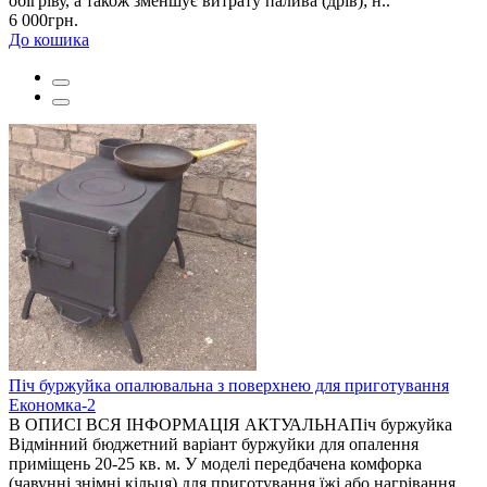
обігріву, а також зменшує витрату палива (дрів); н..
6 000грн.
До кошика
Піч буржуйка опалювальна з поверхнею для приготування
Економка-2
В ОПИСІ ВСЯ ІНФОРМАЦІЯ АКТУАЛЬНАПіч буржуйка
Відмінний бюджетний варіант буржуйки для опалення
приміщень 20-25 кв. м. У моделі передбачена комфорка
(чавунні знімні кільця) для приготування їжі або нагрівання