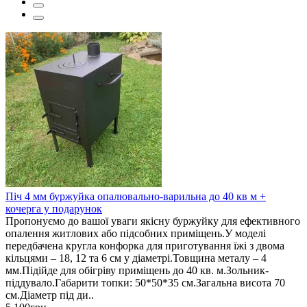
Піч 4 мм буржуйка опалювально-варильна до 40 кв м +
кочерга у подарунок
Пропонуємо до вашої уваги якісну буржуйку для ефективного
опалення житлових або підсобних приміщень.У моделі
передбачена кругла конфорка для приготування їжі з двома
кільцями – 18, 12 та 6 см у діаметрі.Товщина металу – 4
мм.Підійде для обігріву приміщень до 40 кв. м.Зольник-
піддувало.Габарити топки: 50*50*35 см.Загальна висота 70
см.Діаметр під ди..