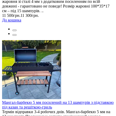
жаровня зі сталі 4 мм з додатковим посиленням по всій
довжині - гарантовано не поведе! Розмір жаровні 100*35*17
см – під 15 шампурів. ..
11 500грн.
11 300грн.
До кошика
Мангал-барбекю 5 мм посилений на 13 шампурів з підставкою
під казан та решіткою-гриль
Термін відправки 3-4 робочих днів. Мангал-барбекю 5 мм на