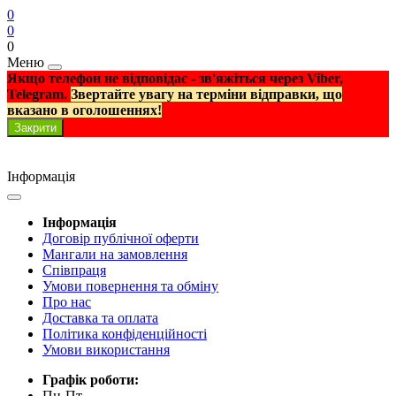
0
0
0
Меню
Якщо телефон не відповідає - зв'яжіться через Viber,
Telegram.
Звертайте увагу на терміни відправки, що
вказано в оголошеннях!
Закрити
Інформація
Інформація
Договір публічної оферти
Мангали на замовлення
Співпраця
Умови повернення та обміну
Про нас
Доставка та оплата
Політика конфіденційності
Умови використання
Графік роботи:
Пн-Пт