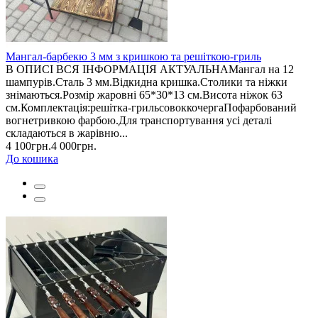
Мангал-барбекю 3 мм з кришкою та решіткою-гриль
В ОПИСІ ВСЯ ІНФОРМАЦІЯ АКТУАЛЬНАМангал на 12
шампурів.Сталь 3 мм.Відкидна кришка.Столики та ніжки
знімаються.Розмір жаровні 65*30*13 см.Висота ніжок 63
см.Комплектація:решітка-грильсовоккочергаПофарбований
вогнетривкою фарбою.Для транспортування усі деталі
складаються в жарівню...
4 100грн.
4 000грн.
До кошика