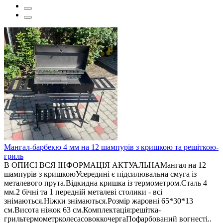
Мангал-барбекю 4 мм на 12 шампурів з кришкою та решіткою-
гриль
В ОПИСІ ВСЯ ІНФОРМАЦІЯ АКТУАЛЬНАМангал на 12
шампурів з кришкоюУсередині є підсилювальна смуга із
металевого прута.Відкидна кришка із термометром.Сталь 4
мм.2 бічні та 1 передній металеві столики - всі
знімаються.Ніжки знімаються.Розмір жаровні 65*30*13
см.Висота ніжок 63 см.Комплектація:решітка-
грильтермометрколесасовоккочергаПофарбований вогнесті..