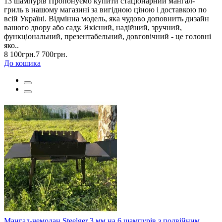
13 шампурів Пропонуємо купити стаціонарний мангал-
гриль в нашому магазині за вигідною ціною і доставкою по
всій Україні. Відмінна модель, яка чудово доповнить дизайн
вашого двору або саду. Якісний, надійний, зручний,
функціональний, презентабельний, довговічний - це головні
яко..
8 100грн.
7 700грн.
До кошика
Мангал-чемодан Steelger 3 мм на 6 шампурів з подвійним