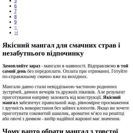
5
6
7
8
9
>
>|
Якісний мангал для смачних страв і
незабутнього відпочинку
Замовляйте зараз
- мангали в наявності. Відправляємо
в той
самий день
без передоплати. Оплата при отриманні. Готуйте
по-справжньому смачно вже на вихідних.
Мангали давно стали невіддільною частиною родинних
зустрічей, дачних вечорів та дружніх пікніків. Але результат
приготування напряму залежить від конструкції.
Якісний
мангал
забезпечує правильний жар, рівномірне просмаження
і зручність використання без зайвих клопотів. Якщо ви хочете
приготувати соковитий шашлик, ароматне м’ясо на решітці
або овочі з димком - вибір надійної жаровні має значення.
Чому варто обрати мангал з товстої