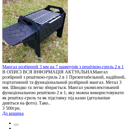
Мангал розбірний 3 мм на 7 шампурів з решіткою-гриль 2 в 1
В ОПИСІ ВСЯ ІНФОРМАЦІЯ АКТУАЛЬНАМангал
розбірний з решіткою-гриль 2 в 1 Презентабельний, надійний,
портативний та функціональний розбірний мангал. Метал 3
мм. Швидко та легко збирається. Мангал укомплектований
функціональною решіткою 2 в 1, яку можна використовувати
як решітку-гриль та як підставку під казан (детальніше
дивіться на фото). Тако..
3 500грн.
До кошика