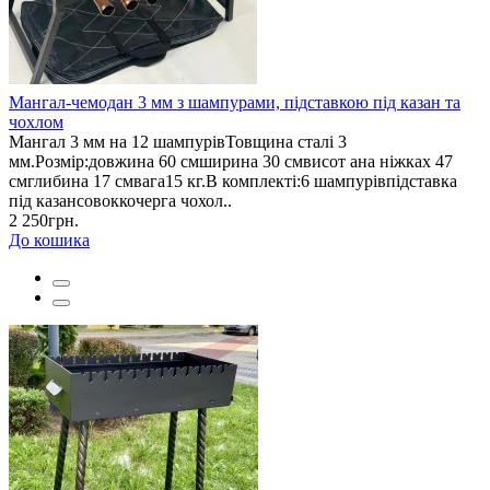
Мангал-чемодан 3 мм з шампурами, підставкою під казан та
чохлом
Мангал 3 мм на 12 шампурівТовщина сталі 3
мм.Розмір:довжина 60 смширина 30 смвисот ана ніжках 47
смглибина 17 смвага15 кг.В комплекті:6 шампурівпідставка
під казансовоккочерга чохол..
2 250грн.
До кошика