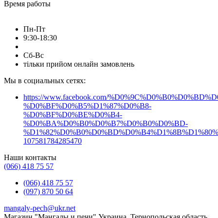
Время работы
Пн-Пт
9:30-18:30
Сб-Вс
тільки прийом онлайн замовлень
Мы в социальных сетях:
https://www.facebook.com/%D0%9C%D0%B0%D0%B
%D0%BF%D0%B5%D1%87%D0%B8-
%D0%BF%D0%BE%D0%B4-
%D0%BA%D0%B0%D0%B7%D0%B0%D0%BD-
%D1%82%D0%B0%D0%BD%D0%B4%D1%8B%D1%80%
107581784285470
Наши контакты
(066) 418 75 57
(066) 418 75 57
(097) 870 50 64
mangaly-pech@ukr.net
Магазин "Мангалы и печи" Украина, Тернопольская область,