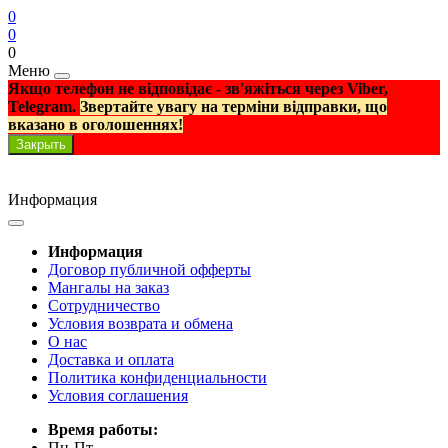
0
0
0
Меню
Якщо телефон не відповідає - зв'яжіться через Viber,
Telegram.
Звертайте увагу на терміни відправки, що
вказано в оголошеннях!
Закрыть
Информация
Информация
Договор публичной офферты
Мангалы на заказ
Сотрудничество
Условия возврата и обмена
О нас
Доставка и оплата
Политика конфиденциальности
Условия соглашения
Время работы:
Пн-Пт