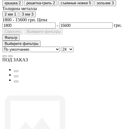
крышка
2
решетка-гриль
2
съемные ножки
5
зольник
3
Толщина металла
2 мм
1
3 мм
3
1800
-
15600
грн.
Цена
-
грн.
Сбросить
Выберите фильтры
Фильтр
Выберите фильтры
ПОД ЗАКАЗ