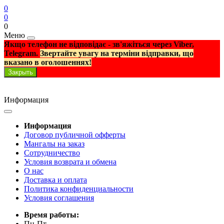
0
0
0
Меню
Якщо телефон не відповідає - зв'яжіться через Viber,
Telegram.
Звертайте увагу на терміни відправки, що
вказано в оголошеннях!
Закрыть
Информация
Информация
Договор публичной офферты
Мангалы на заказ
Сотрудничество
Условия возврата и обмена
О нас
Доставка и оплата
Политика конфиденциальности
Условия соглашения
Время работы:
Пн-Пт