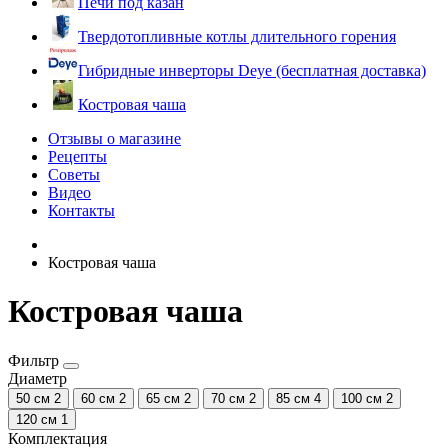
Печи под казан
Твердотопливные котлы длительного горения
Гибридные инверторы Deye (бесплатная доставка)
Костровая чаша
Отзывы о магазине
Рецепты
Советы
Видео
Контакты
Костровая чаша
Костровая чаша
Фильтр
Диаметр
50 см
2
60 см
2
65 см
2
70 см
2
85 см
4
100 см
2
120 см
1
Комплектация