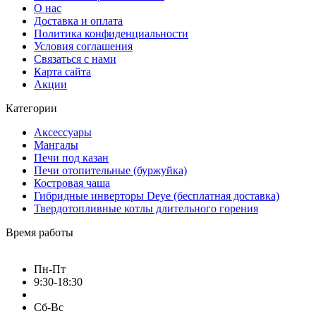
буржуйка чугунная купить
О нас
мангалы
буржуйка
Доставка и оплата
буржуйки
печь буржуйка
Политика конфиденциальности
Условия соглашения
купить буржуйку в Украине
мангал купить
Связаться с нами
Карта сайта
буржуйка для дома
печка буржуйка
Акции
купить набор шампуров в кейсе
наборы шампуров
Категории
набор шампуров подарочный
купить набор шампуров
Аксессуары
Мангалы
купить набор шампуров в Украине
Печи под казан
Печи отопительные (буржуйка)
набор шампуров на подарок
Костровая чаша
Гибридные инверторы Deye (бесплатная доставка)
набор шампуров подарочный в кейсе
Твердотопливные котлы длительного горения
шампура в наборе
набор с шампурами
Время работы
купить мангал недорого
мангал купить онлайн
Пн-Пт
мангал в подарок
мангал для дачи
мангал барбекю
9:30-18:30
купить мангал раскладной
Сб-Вс