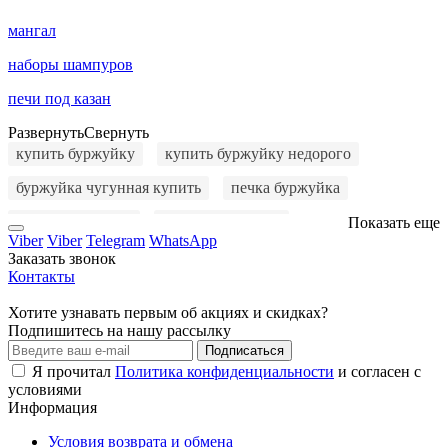
мангал
наборы шампуров
печи под казан
Развернуть
Свернуть
купить буржуйку
купить буржуйку недорого
буржуйка чугунная купить
печка буржуйка
куплю буржуйку
буржуйку купить
Показать еще
Viber
Viber
Telegram
WhatsApp
купить печку буржуйку
купить печь буржуйку
Заказать звонок
Контакты
чугунная буржуйка
буржуйка цена
Хотите узнавать первым об акциях и скидках?
буржуйка на дровах
буржуйка длительного горения
Подпишитесь на нашу рассылку
Подписаться
мангал
мангал раскладной
мангал с крышкой
Я прочитал
Политика конфиденциальности
и согласен с
условиями
буржуйка купить
буржуйка чугунная
Информация
купить мангал
мангал 5 мм
барбекю мангал
Условия возврата и обмена