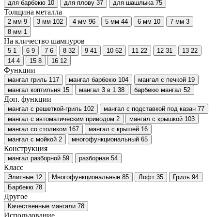
для барбекю
10
для плову
37
для шашлыка
75
Толщина металла
2 мм
9
3 мм
102
4 мм
96
5 мм
44
6 мм
10
7 мм
3
8 мм
1
На кличество шампуров
5
1
6
9
7
6
8
32
9
41
10
62
11
22
12
31
13
22
14
4
15
8
16
12
Функции
мангал гриль
117
мангал барбекю
104
мангал с печкой
19
мангал коптильня
15
мангал 3 в 1
38
барбекю мангал
52
Доп. функции
мангал с решеткой-гриль
102
мангал с подставкой под казан
77
мангал с автоматическим приводом
2
мангал с крышкой
103
мангал со столиком
167
мангал с крышей
16
мангал с мойкой
2
многофункциональный
65
Конструкция
мангал разборной
59
разборная
54
Класс
Элитные
12
Многофункциональные
85
Лофт
35
Гриль
94
Барбекю
78
Другое
Качественные мангали
78
Использование