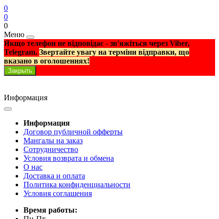
0
0
0
Меню
Якщо телефон не відповідає - зв'яжіться через Viber,
Telegram.
Звертайте увагу на терміни відправки, що
вказано в оголошеннях!
Закрыть
Информация
Информация
Договор публичной офферты
Мангалы на заказ
Сотрудничество
Условия возврата и обмена
О нас
Доставка и оплата
Политика конфиденциальности
Условия соглашения
Время работы:
Пн-Пт