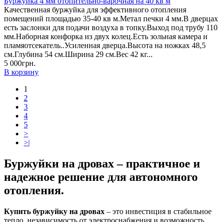
Буржуйка 4 мм отопительно-варочная на 40 кв м
Качественная буржуйка для эффективного отопления
помещений площадью 35-40 кв м.Метал печки 4 мм.В дверцах
есть заслонки для подачи воздуха в топку.Выход под трубу 110
мм.Наборная конфорка из двух колец.Есть зольная камера и
пламяотсекатель..Усиленная дверца.Высота на ножках 48,5
см.Глубина 54 см.Ширина 29 см.Вес 42 кг...
5 000грн.
В корзину
1
2
3
4
5
>
>|
Буржуйки на дровах – практичное и
надежное решение для автономного
отопления.
Купить буржуйку на дровах
– это инвестиция в стабильное
тепло, независимость от электроснабжения и возможность