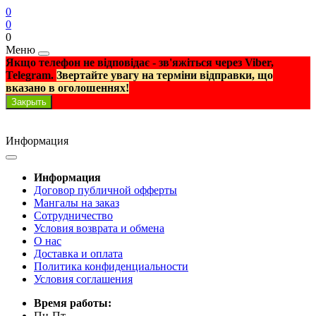
0
0
0
Меню
Якщо телефон не відповідає - зв'яжіться через Viber,
Telegram.
Звертайте увагу на терміни відправки, що
вказано в оголошеннях!
Закрыть
Информация
Информация
Договор публичной офферты
Мангалы на заказ
Сотрудничество
Условия возврата и обмена
О нас
Доставка и оплата
Политика конфиденциальности
Условия соглашения
Время работы:
Пн-Пт