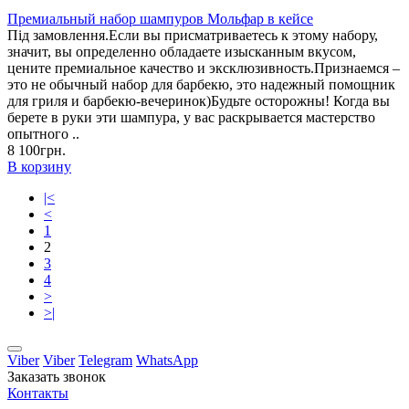
Премиальный набор шампуров Мольфар в кейсе
Під замовлення.Если вы присматриваетесь к этому набору,
значит, вы определенно обладаете изысканным вкусом,
цените премиальное качество и эксклюзивность.Признаемся –
это не обычный набор для барбекю, это надежный помощник
для гриля и барбекю-вечеринок)Будьте осторожны! Когда вы
берете в руки эти шампура, у вас раскрывается мастерство
опытного ..
8 100грн.
В корзину
|<
<
1
2
3
4
>
>|
Viber
Viber
Telegram
WhatsApp
Заказать звонок
Контакты