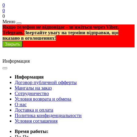
0
0
0
Меню
Якщо телефон не відповідає - зв'яжіться через Viber,
Telegram.
Звертайте увагу на терміни відправки, що
вказано в оголошеннях!
Закрыть
Информация
Информация
Договор публичной офферты
Мангалы на заказ
Сотрудничество
Условия возврата и обмена
О нас
Доставка и оплата
Политика конфиденциальности
Условия соглашения
Время работы:
Пн-Пт