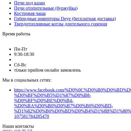
Печи под казан
Печи отопительные (буржуйка)
Костровая чаша
Гибридные инверторы Deye (бесплатная доставка)
Твердотопливные котлы длительного горения
Время работы
Пн-Пт
9:30-18:30
Сб-Вс
тільки прийом онлайн замовлень
Мы в социальных сетях:
https://www.facebook.com/%D0%9C%D0%B0%D0%B
%D0%BF%D0%B5%D1%87%D0%B8-
%D0%BF%D0%BE%D0%B4-
%D0%BA%D0%B0%D0%B7%D0%B0%D0%BD-
%D1%82%D0%B0%D0%BD%D0%B4%D1%8B%D1%80%
107581784285470
Наши контакты