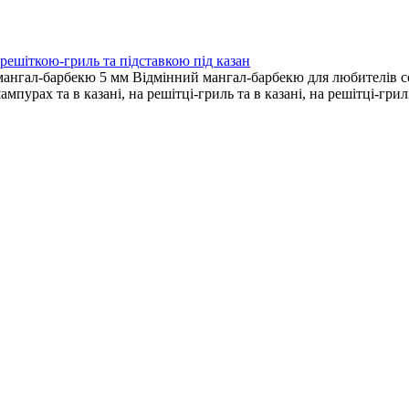
ешіткою-гриль та підставкою під казан
мангал-барбекю 5 мм Відмінний мангал-барбекю для любителів с
пурах та в казані, на решітці-гриль та в казані, на решітці-гри