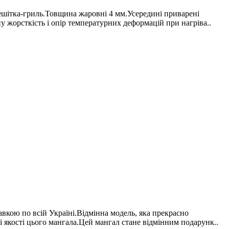
ешітка-гриль.Товщина жаровні 4 мм.Усередині приварені
у жорсткість і опір температурних деформацій при нагріва..
кою по всій Україні.Відмінна модель, яка прекрасно
і якості цього мангала.Цей мангал стане відмінним подарунк..