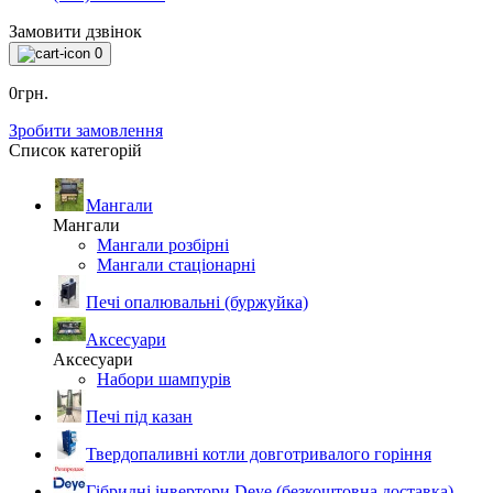
Замовити дзвінок
0
0грн.
Зробити замовлення
Список категорій
Мангали
Мангали
Мангали розбірні
Мангали стаціонарні
Печі опалювальні (буржуйка)
Аксесуари
Аксесуари
Набори шампурів
Печі під казан
Твердопаливні котли довготривалого горіння
Гібридні інвертори Deye (безкоштовна доставка)