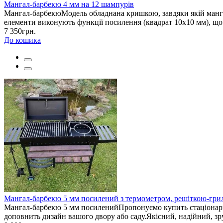
Мангал-барбекю 4 мм на 12 шампурів
Мангал-барбекюМодель обладнана кришкою, завдяки якій манга
елементи виконують функції посилення (квадрат 10х10 мм), що 
7 350грн.
До кошика
Мангал-барбекю 5 мм посилений з термометром, решіткою-гриль
Мангал-барбекю 5 мм посиленийПропонуємо купить стаціонарний
доповнить дизайн вашого двору або саду.Якісний, надійний, зр