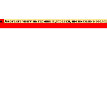
am.
Звертайте увагу на терміни відправки, що вказано в оголо