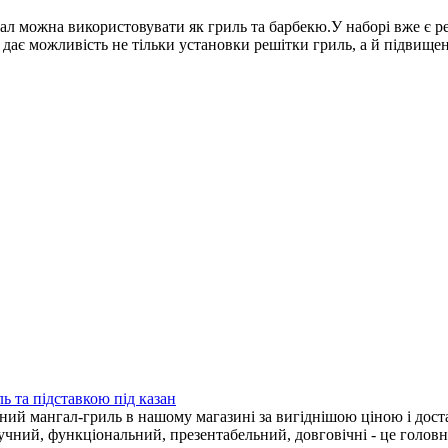
л можна використовувати як гриль та барбекю.У наборі вже є р
дає можливість не тільки установки решітки гриль, а й підвищен
 та підставкою під казан
 мангал-гриль в нашому магазині за вигіднішою ціною і достав
учний, функціональний, презентабельний, довговічні - це головн