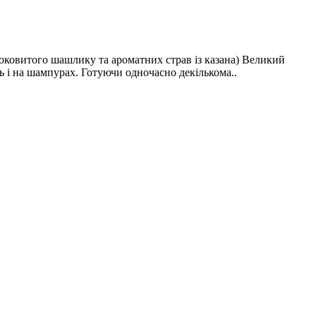
оковитого шашлику та ароматних страв із казана) Великий
ль і на шампурах. Готуючи одночасно декількома..