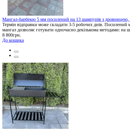
Мангал-барбекю 5 мм посилений на 13 шампурів з дровницею, р
Термін відправки може складати 3-5 робочих днів. Посилений 
мангал дозволяє готувати одночасно декількома методами: на шам
8 800грн.
До кошика