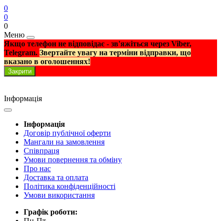
0
0
0
Меню
Якщо телефон не відповідає - зв'яжіться через Viber,
Telegram.
Звертайте увагу на терміни відправки, що
вказано в оголошеннях!
Закрити
Інформація
Інформація
Договір публічної оферти
Мангали на замовлення
Співпраця
Умови повернення та обміну
Про нас
Доставка та оплата
Політика конфіденційності
Умови використання
Графік роботи:
Пн-Пт