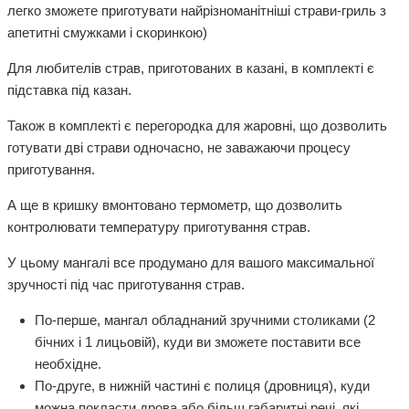
легко зможете приготувати найрізноманітніші страви-гриль з
апетитні смужками і скоринкою)
Для любителів страв, приготованих в казані, в комплекті є
підставка під казан.
Також в комплекті є перегородка для жаровні, що дозволить
готувати дві страви одночасно, не заважаючи процесу
приготування.
А ще в кришку вмонтовано термометр, що дозволить
контролювати температуру приготування страв.
У цьому мангалі все продумано для вашого максимальної
зручності під час приготування страв.
По-перше, мангал обладнаний зручними столиками (2
бічних і 1 лицьовій), куди ви зможете поставити все
необхідне.
По-друге, в нижній частині є полиця (дровниця), куди
можна покласти дрова або більш габаритні речі, які