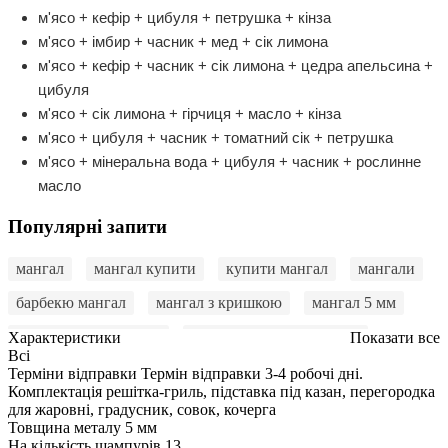
м'ясо + кефір + цибуля + петрушка + кінза
м'ясо + імбир + часник + мед + сік лимона
м'ясо + кефір + часник + сік лимона + цедра апельсина +
цибуля
м'ясо + сік лимона + гірчиця + масло + кінза
м'ясо + цибуля + часник + томатний сік + петрушка
м'ясо + мінеральна вода + цибуля + часник + рослинне
масло
Популярні запити
мангал
мангал купити
купити мангал
мангали
барбекю мангал
мангал з кришкою
мангал 5 мм
стаціонарний мангал
купити мангал недорого
Характеристики
Показати все
Всі
мангал купити онлайн
мангал у подарунок
Терміни відправки
Термін відправки 3-4 робочі дні.
Комплектація
решітка-гриль, підставка під казан, перегородка
мангал для дачі
мангал барбекю
для жаровні, градусник, совок, кочерга
Товщина металу
5 мм
купити мангал для шашлику
мангал купити київ
На кількість шампурів
13