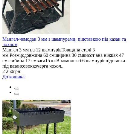
Мангал-чемодан 3 мм з шампурами, підставкою під казан та
чохлом
Мангал 3 мм на 12 шампурівТовщина сталі 3
мм.Розмір:довжина 60 смширина 30 смвисот ана ніжках 47
смглибина 17 смвага15 кг.В комплекті:6 шампурівпідставка
під казансовоккочерга чохол..
2 250грн.
До кошика