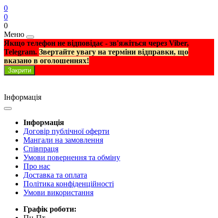
0
0
0
Меню
Якщо телефон не відповідає - зв'яжіться через Viber,
Telegram.
Звертайте увагу на терміни відправки, що
вказано в оголошеннях!
Закрити
Інформація
Інформація
Договір публічної оферти
Мангали на замовлення
Співпраця
Умови повернення та обміну
Про нас
Доставка та оплата
Політика конфіденційності
Умови використання
Графік роботи:
Пн-Пт