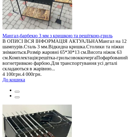
Мангал-барбекю 3 мм з кришкою та решіткою-гриль
В ОПИСІ ВСЯ ІНФОРМАЦІЯ АКТУАЛЬНАМангал на 12
шампурів.Сталь 3 мм.Відкидна кришка.Столики та ніжки
знімаються.Розмір жаровні 65*30*13 см.Висота ніжок 63
см.Комплектація:решітка-грильсовоккочергаПофарбований
вогнетривкою фарбою.Для транспортування усі деталі
складаються в жарівню...
4 100грн.
4 000грн.
До кошика