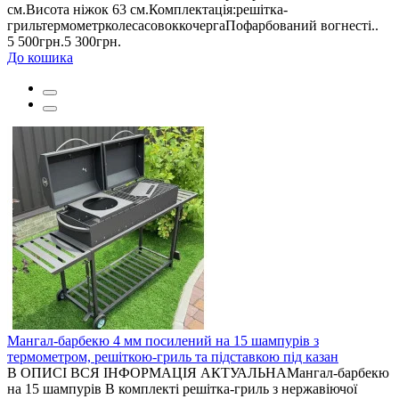
см.Висота ніжок 63 см.Комплектація:решітка-
грильтермометрколесасовоккочергаПофарбований вогнесті..
5 500грн.
5 300грн.
До кошика
Мангал-барбекю 4 мм посилений на 15 шампурів з
термометром, решіткою-гриль та підставкою під казан
В ОПИСІ ВСЯ ІНФОРМАЦІЯ АКТУАЛЬНАМангал-барбекю
на 15 шампурів В комплекті решітка-гриль з нержавіючої