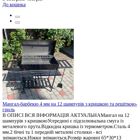
До кошика
Мангал-барбекю 4 мм на 12 шампурів з кришкою та решіткою-
гриль
В ОПИСІ ВСЯ ІНФОРМАЦІЯ АКТУАЛЬНАМангал на 12
шампурів з кришкоюУсередині є підсилювальна смуга із
металевого прута.Відкидна кришка із термометром.Сталь 4
мм.2 бічні та 1 передній металеві столики - всі
знімаються.Ніжки знімаються.Розмір жаровні 65*30*13