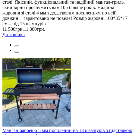
сталі. Якісний, функціональний та надійний мангал-гриль,
який вірно прослужить вам 10 і більше років. Надійна
жаровня зі сталі 4 мм з додатковим посиленням по всій
довжині - гарантовано не поведе! Розмір жаровні 100*35*17
см – під 15 шампурів. ..
11 500грн.
11 300грн.
До кошика
Мангал-барбекю 5 мм посилений на 13 шампурів з підставкою