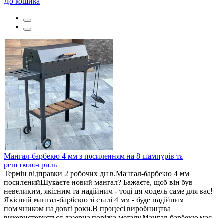
До кошика
Мангал-барбекю 4 мм з посиленням на 8 шампурів та
решіткою-гриль
Термін відправки 2 робочих днів.Мангал-барбекю 4 мм
посиленийШукаєте новий мангал? Бажаєте, щоб він був
невеликим, якісним та надійним - тоді ця модель саме для вас!
Якісний мангал-барбекю зі сталі 4 мм - буде надійним
помічником на довгі роки.В процесі виробництва
використовується лазерна порізка металу.Мангал-барбекю має