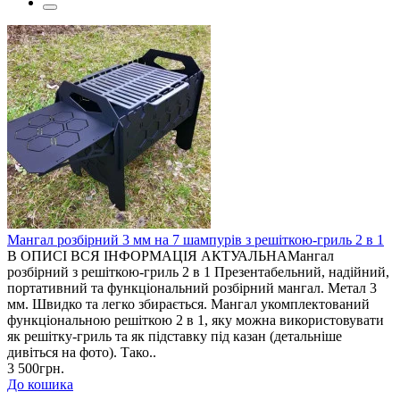
Мангал розбірний 3 мм на 7 шампурів з решіткою-гриль 2 в 1
В ОПИСІ ВСЯ ІНФОРМАЦІЯ АКТУАЛЬНАМангал
розбірний з решіткою-гриль 2 в 1 Презентабельний, надійний,
портативний та функціональний розбірний мангал. Метал 3
мм. Швидко та легко збирається. Мангал укомплектований
функціональною решіткою 2 в 1, яку можна використовувати
як решітку-гриль та як підставку під казан (детальніше
дивіться на фото). Тако..
3 500грн.
До кошика