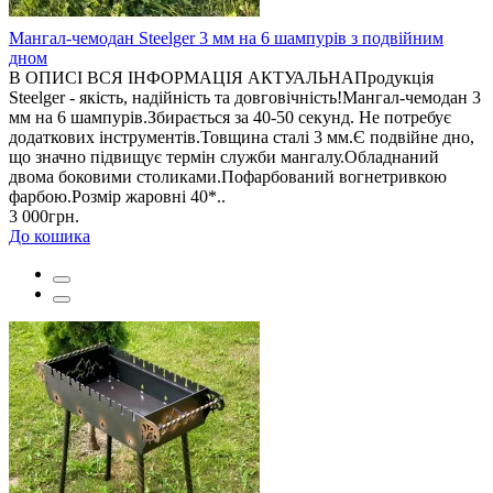
Мангал-чемодан Steelger 3 мм на 6 шампурів з подвійним
дном
В ОПИСІ ВСЯ ІНФОРМАЦІЯ АКТУАЛЬНАПродукція
Steelger - якість, надійність та довговічність!Мангал-чемодан 3
мм на 6 шампурів.Збирається за 40-50 секунд. Не потребує
додаткових інструментів.Товщина сталі 3 мм.Є подвійне дно,
що значно підвищує термін служби мангалу.Обладнаний
двома боковими столиками.Пофарбований вогнетривкою
фарбою.Розмір жаровні 40*..
3 000грн.
До кошика