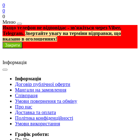
0
0
0
Меню
Якщо телефон не відповідає - зв'яжіться через Viber,
Telegram.
Звертайте увагу на терміни відправки, що
вказано в оголошеннях!
Закрити
Інформація
Інформація
Договір публічної оферти
Мангали на замовлення
Співпраця
Умови повернення та обміну
Про нас
Доставка та оплата
Політика конфіденційності
Умови використання
Графік роботи:
Пн-Пт