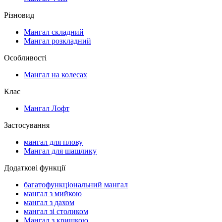
Різновид
Мангал складний
Мангал розкладний
Особливості
Мангал на колесах
Клас
Мангал Лофт
Застосування
мангал для плову
Мангал для шашлику
Додаткові функції
багатофункціональний мангал
мангал з мийкою
мангал з дахом
мангал зі столиком
Мангал з кришкою