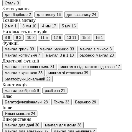
Сталь
3
Застосування
для барбекю
2
для плову
16
для шашлику
24
Товщина металу
2 мм
1
3 мм
10
4 мм
17
5 мм
16
На кількість шампурів
8
8
9
3
10
2
11
5
12
6
13
11
15
3
16
1
Функції
мангал гриль
33
мангал барбекю
33
мангал з пічкою
3
мангал коптильня
7
мангал 3 в 1
10
барбекю мангал
20
Додаткові функції
мангал з решіткою-гриль
31
мангал з підставкою під казан
17
мангал з кришкою
33
мангал зі столиком
39
багатофункціональний
22
Конструкція
мангал розбірний
9
розбірна
21
Клас
Багатофункціональні
28
Гриль
33
Барбекю
29
Інше
Якісні мангалі
24
Використання
мангал для дачі
36
мангал для дому
38
мангал для альтанки
36
мангал для кемпинга
2