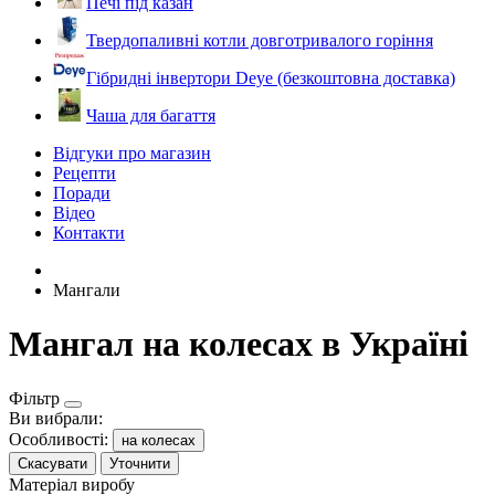
Печі під казан
Твердопаливні котли довготривалого горіння
Гібридні інвертори Deye (безкоштовна доставка)
Чаша для багаття
Відгуки про магазин
Рецепти
Поради
Відео
Контакти
Мангали
Мангал на колесах в Україні
Фільтр
Ви вибрали:
Особливості:
на колесах
Скасувати
Уточнити
Матеріал виробу