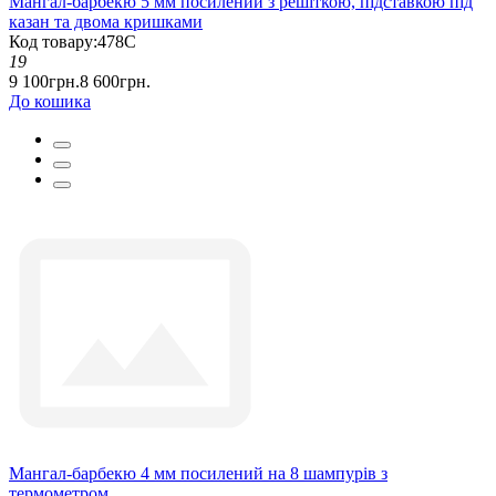
Мангал-барбекю 5 мм посилений з решіткою, підставкою під
казан та двома кришками
Код товару:478С
19
9 100грн.
8 600грн.
До кошика
Мангал-барбекю 4 мм посилений на 8 шампурів з
термометром