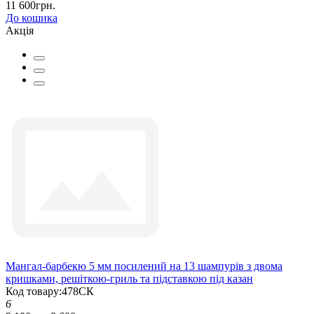
11 600грн.
До кошика
Акція
Мангал-барбекю 5 мм посилений на 13 шампурів з двома
кришками, решіткою-гриль та підставкою під казан
Код товару:478СК
6