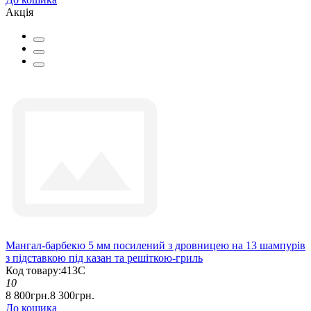
Акція
Мангал-барбекю 5 мм посилений з дровницею на 13 шампурів
з підставкою під казан та решіткою-гриль
Код товару:413С
10
8 800грн.
8 300грн.
До кошика