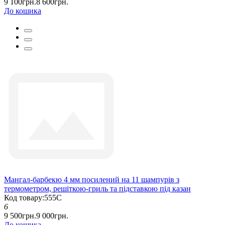
9 100грн.
8 600грн.
До кошика
Мангал-барбекю 4 мм посилений на 11 шампурів з
термометром, решіткою-гриль та підставкою під казан
Код товару:555С
6
9 500грн.
9 000грн.
До кошика