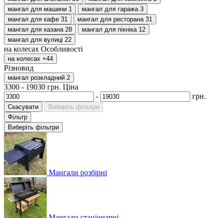
мангал для машини
1
мангал для гаража
3
мангал для кафе
31
мангал для ресторана
31
мангал для казана
28
мангал для пікніка
12
мангал для вулиці
22
на колесах
Особливості
на колесах
+44
Різновид
мангал розкладний
2
3300
-
19030
грн.
Ціна
-
грн.
Скасувати
Виберіть фільтри
Фільтр
Виберіть фільтри
Мангали розбірні
Мангали стаціонарні