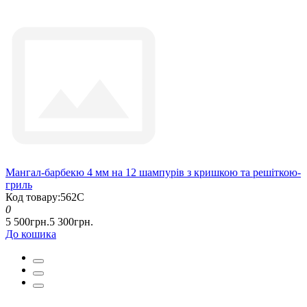
Мангал-барбекю 4 мм на 12 шампурів з кришкою та решіткою-
гриль
Код товару:562С
0
5 500грн.
5 300грн.
До кошика