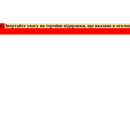
am.
Звертайте увагу на терміни відправки, що вказано в оголо