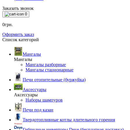
Заказать звонок
0
0грн.
Оформить заказ
Список категорий
Мангалы
Мангалы
Мангалы разборные
Мангалы стационарные
Печи отопительные (буржуйка)
Аксессуары
Аксессуары
Наборы шампуров
Печи под казан
Твердотопливные котлы длительного горения
Гибридные инверторы Deye (бесплатная доставка)