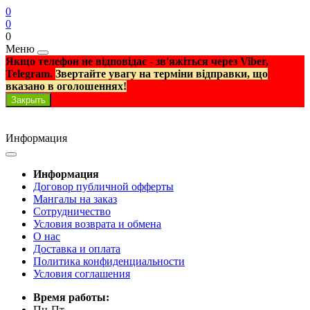
0
0
0
Меню
Якщо телефон не відповідає - зв'яжіться через Viber,
Telegram.
Звертайте увагу на терміни відправки, що
вказано в оголошеннях!
Закрыть
Информация
Информация
Договор публичной офферты
Мангалы на заказ
Сотрудничество
Условия возврата и обмена
О нас
Доставка и оплата
Политика конфиденциальности
Условия соглашения
Время работы:
Пн-Пт