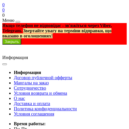
0
0
0
Меню
Якщо телефон не відповідає - зв'яжіться через Viber,
Telegram.
Звертайте увагу на терміни відправки, що
вказано в оголошеннях!
Закрыть
Информация
Информация
Договор публичной офферты
Мангалы на заказ
Сотрудничество
Условия возврата и обмена
О нас
Доставка и оплата
Политика конфиденциальности
Условия соглашения
Время работы:
Пн-Пт