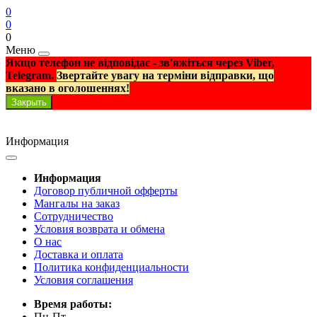
0
0
0
Меню
Якщо телефон не відповідає - зв'яжіться через Viber,
Telegram.
Звертайте увагу на терміни відправки, що
вказано в оголошеннях!
Закрыть
Информация
Информация
Договор публичной офферты
Мангалы на заказ
Сотрудничество
Условия возврата и обмена
О нас
Доставка и оплата
Политика конфиденциальности
Условия соглашения
Время работы:
Пн-Пт