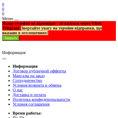
0
0
0
Меню
Якщо телефон не відповідає - зв'яжіться через Viber,
Telegram.
Звертайте увагу на терміни відправки, що
вказано в оголошеннях!
Закрыть
Информация
Информация
Договор публичной офферты
Мангалы на заказ
Сотрудничество
Условия возврата и обмена
О нас
Доставка и оплата
Политика конфиденциальности
Условия соглашения
Время работы:
Пн-Пт