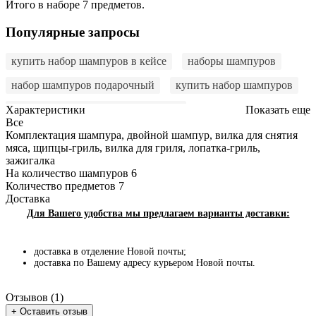
Итого в наборе 7 предметов.
Популярные запросы
купить набор шампуров в кейсе
наборы шампуров
набор шампуров подарочный
купить набор шампуров
купить набор шампуров в Украине
Характеристики
Показать еще
Все
набор шампуров на подарок
Комплектация
шампура, двойной шампур, вилка для снятия
мяса, щипцы-гриль, вилка для гриля, лопатка-гриль,
набор шампуров подарочный в кейсе
зажигалка
На количество шампуров
6
шампура в наборе
набор с шампурами
Количество предметов
7
Доставка
шампура в кейсе
Набор для барбекю
Для Вашего удобства мы предлагаем варианты доставки:
купить набор шампуров
шампура набор
доставка в отделение Новой почты;
набор для барбекю
набор шампуров
доставка по Вашему адресу курьером Новой почты.
купить набор шампуров на подарок
Отзывов (1)
набор для шампуров
купить набор для шампуров
+ Оставить отзыв