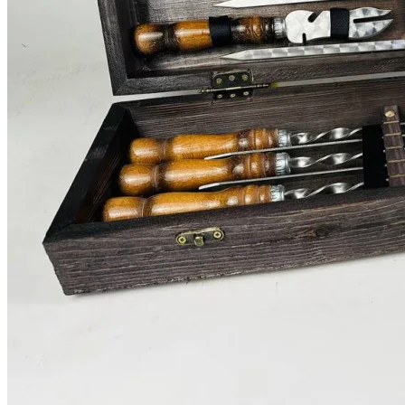
подарок шампура
подарочный набор с шампурами в кейсе
наборы шампуров подарочные
шампура купить
купить подарочный набор шампуров в кейсе
шампура на подарок
подарочный набор шампура
шампура для шашлыка подарочные наборы
шампуры в подарок
шампура с деревянной ручкой набор подарочный
наборы шампуров в кейсе
набор шампуров в деревянном кейсе
шампура подарочный набор
набор шампуров ручной работы