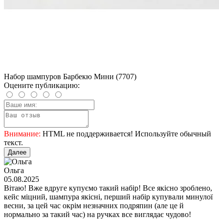
Набор шампуров Барбекю Мини (7707)
Оцените публикацию:
Внимание:
HTML не поддерживается! Используйте обычный
текст.
Далее
Ольга
05.08.2025
Вітаю! Вже вдруге купуємо такий набір! Все якісно зроблено,
кейс міцний, шампура якісні, перший набір купували минулої
весни, за цей час окрім незначних подряпин (але це й
нормально за такий час) на ручках все виглядає чудово!