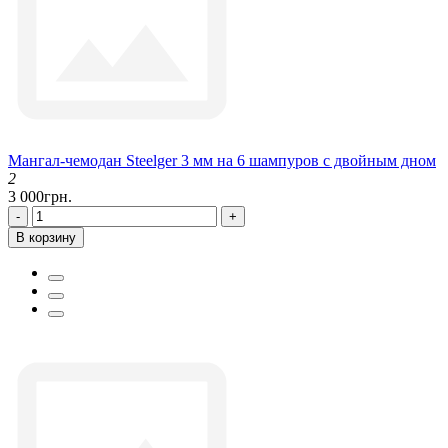
Мангал-чемодан Steelger 3 мм на 6 шампуров с двойным дном
2
3 000грн.
-
+
В корзину