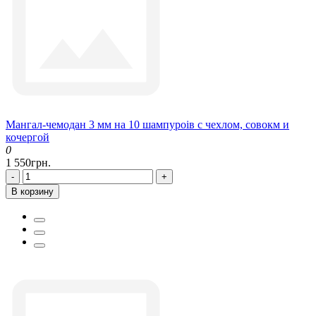
Мангал-чемодан 3 мм на 10 шампуроів с чехлом, совокм и
кочергой
0
1 550грн.
-
+
В корзину