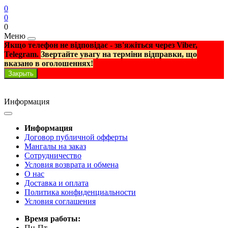
0
0
0
Меню
Якщо телефон не відповідає - зв'яжіться через Viber,
Telegram.
Звертайте увагу на терміни відправки, що
вказано в оголошеннях!
Закрыть
Информация
Информация
Договор публичной офферты
Мангалы на заказ
Сотрудничество
Условия возврата и обмена
О нас
Доставка и оплата
Политика конфиденциальности
Условия соглашения
Время работы:
Пн-Пт