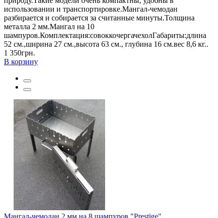
природу.Такие модели очень компактны, удобны в
использовании и транспортировке.Мангал-чемодан
разбирается и собирается за считанные минуты.Толщина
металла 2 мм.Мангал на 10
шампуров.Комплектация:совоккочергачехолГабариты:длина
52 см.,ширина 27 см.,высота 63 см., глубина 16 см.вес 8,6 кг..
1 350грн.
В корзину
Мангал-чемодан 2 мм на 8 шампуров "Prestige"