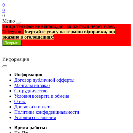
0
0
0
Меню
Якщо телефон не відповідає - зв'яжіться через Viber,
Telegram.
Звертайте увагу на терміни відправки, що
вказано в оголошеннях!
Закрыть
Информация
Информация
Договор публичной офферты
Мангалы на заказ
Сотрудничество
Условия возврата и обмена
О нас
Доставка и оплата
Политика конфиденциальности
Условия соглашения
Время работы:
Пн-Пт