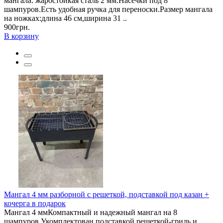
мангала: жаростойкая сталь 2 мм.Насечки под 8
шампуров.Есть удобная ручка для переноски.Размер мангала
на ножках:длина 46 см,ширина 31 ..
900грн.
В корзину
Мангал 4 мм разборной с решеткой, подставкой под казан +
кочерга в подарок
Мангал 4 ммКомпактный и надежный мангал на 8
шампуров.Укомплектован подставкой решеткой-гриль и