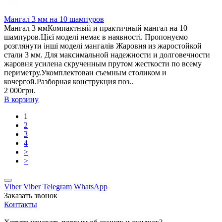
Мангал 3 мм на 10 шампуров
Мангал 3 ммКомпактный и практичный мангал на 10
шампуров.Цієї моделі немає в наявності. Пропонуємо
розглянути інші моделі мангалів Жаровня из жаростойкой
стали 3 мм. Для максимальной надежности и долговечности
жаровня усилена скрученным прутом жесткости по всему
периметру.Укомплектован съемным столиком и
кочергой.Разборная конструкция поз..
2 000грн.
В корзину
1
2
3
4
>
>|
Viber
Viber
Telegram
WhatsApp
Заказать звонок
Контакты