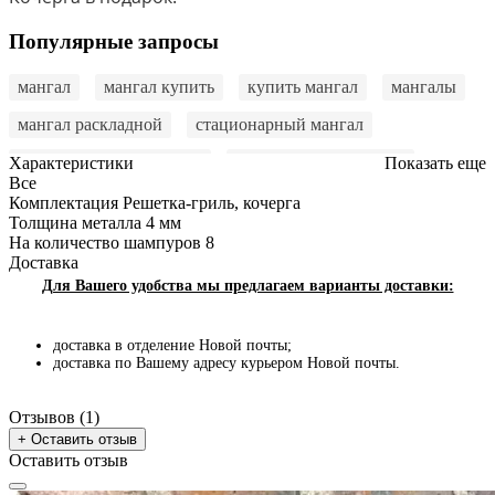
Популярные запросы
мангал
мангал купить
купить мангал
мангалы
мангал раскладной
стационарный мангал
купить мангал недорого
мангал купить онлайн
Характеристики
Показать еще
Все
мангал в подарок
мангал для дачи
Комплектация
Решетка-гриль, кочерга
Толщина металла
4 мм
купить мангал раскладной
На количество шампуров
8
Доставка
купить мангал для шашлыка
раскладной мангал
Для Вашего удобства мы предлагаем варианты доставки:
купить мангал разборный
мангал купить киев
доставка в отделение Новой почты;
мангал купить львов
купить мангал в украине
доставка по Вашему адресу курьером Новой почты.
мангал складной
мангалы купить
Отзывов (1)
купить качественный мангал
купить мангал киев
+ Оставить отзыв
Оставить отзыв
разборной мангал
купить мангала