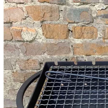
мангал раскладной купить
мангал цена
мангал ручной работы
мангал с шампурами
барбекю, мангал
куплю мангал
мангал разборный
Цена мангалов