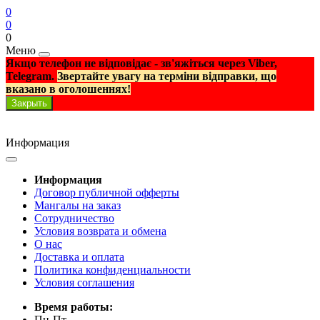
0
0
0
Меню
Якщо телефон не відповідає - зв'яжіться через Viber,
Telegram.
Звертайте увагу на терміни відправки, що
вказано в оголошеннях!
Закрыть
Информация
Информация
Договор публичной офферты
Мангалы на заказ
Сотрудничество
Условия возврата и обмена
О нас
Доставка и оплата
Политика конфиденциальности
Условия соглашения
Время работы:
Пн-Пт