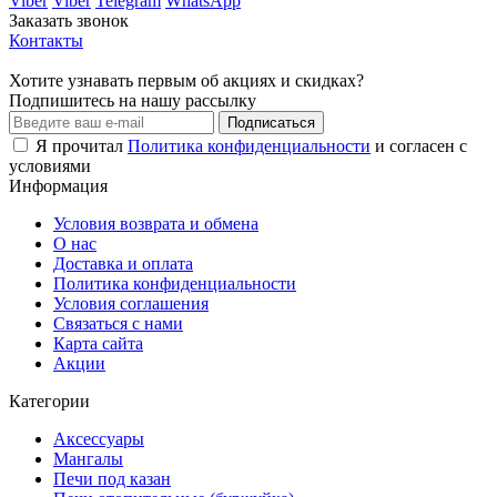
Viber
Viber
Telegram
WhatsApp
купить печку буржуйку
купить печь буржуйку
Заказать звонок
Контакты
чугунная буржуйка
буржуйка цена
Хотите узнавать первым об акциях и скидках?
буржуйка на дровах
буржуйка длительного горения
Подпишитесь на нашу рассылку
Подписаться
мангал
мангал раскладной
мангал с крышкой
Я прочитал
Политика конфиденциальности
и согласен с
условиями
буржуйка купить
буржуйка чугунная
Информация
купить мангал
мангал 5 мм
барбекю мангал
Условия возврата и обмена
буржуйка чугунная купить
О нас
мангалы
буржуйка
Доставка и оплата
буржуйки
печь буржуйка
Политика конфиденциальности
Условия соглашения
купить буржуйку в Украине
мангал купить
Связаться с нами
Карта сайта
буржуйка для дома
печка буржуйка
Акции
купить набор шампуров в кейсе
наборы шампуров
Категории
набор шампуров подарочный
купить набор шампуров
Аксессуары
Мангалы
купить набор шампуров в Украине
Печи под казан