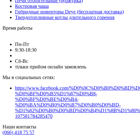
Печи отопительные (буржуйка)
набор шампуров на подарок
Костровая чаша
Гибридные инверторы Deye (бесплатная доставка)
набор шампуров подарочный в кейсе
Твердотопливные котлы длительного горения
шампура в наборе
набор с шампурами
Время работы
купить мангал недорого
мангал купить онлайн
Пн-Пт
мангал в подарок
мангал для дачи
мангал барбекю
9:30-18:30
купить мангал раскладной
Сб-Вс
купить мангал для шашлыка
тільки прийом онлайн замовлень
раскладной мангал
Мы в социальных сетях:
купить мангал разборный
мангал купить киев
мангал купить львов
https://www.facebook.com/%D0%9C%D0%B0%D0%B
шампура в кейсе
%D0%BF%D0%B5%D1%87%D0%B8-
Набор для барбекю
купить набор шампуров
%D0%BF%D0%BE%D0%B4-
%D0%BA%D0%B0%D0%B7%D0%B0%D0%BD-
шампура набор
набор для барбекю
%D1%82%D0%B0%D0%BD%D0%B4%D1%8B%D1%80%
107581784285470
набор шампуров
купить набор шампуров на подарок
Наши контакты
набор для шампуров
купить набор для шампуров
(066) 418 75 57