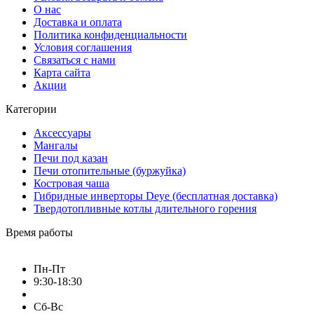
буржуйка чугунная купить
О нас
мангалы
буржуйка
Доставка и оплата
буржуйки
печь буржуйка
Политика конфиденциальности
Условия соглашения
купить буржуйку в Украине
мангал купить
Связаться с нами
Карта сайта
буржуйка для дома
печка буржуйка
Акции
купить набор шампуров в кейсе
наборы шампуров
Категории
набор шампуров подарочный
купить набор шампуров
Аксессуары
Мангалы
купить набор шампуров в Украине
Печи под казан
Печи отопительные (буржуйка)
набор шампуров на подарок
Костровая чаша
Гибридные инверторы Deye (бесплатная доставка)
набор шампуров подарочный в кейсе
Твердотопливные котлы длительного горения
шампура в наборе
набор с шампурами
Время работы
купить мангал недорого
мангал купить онлайн
Пн-Пт
мангал в подарок
мангал для дачи
мангал барбекю
9:30-18:30
купить мангал раскладной
Сб-Вс