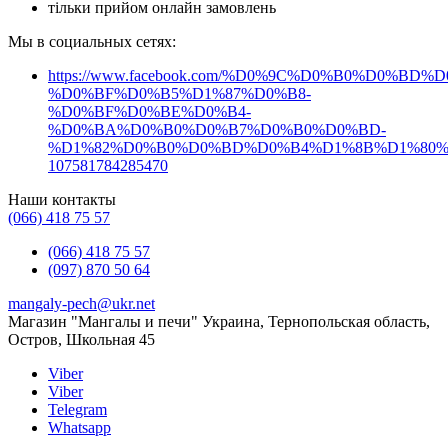
купить мангал для шашлыка
тільки прийом онлайн замовлень
раскладной мангал
Мы в социальных сетях:
купить мангал разборный
мангал купить киев
мангал купить львов
https://www.facebook.com/%D0%9C%D0%B0%D0%B
шампура в кейсе
%D0%BF%D0%B5%D1%87%D0%B8-
Набор для барбекю
купить набор шампуров
%D0%BF%D0%BE%D0%B4-
%D0%BA%D0%B0%D0%B7%D0%B0%D0%BD-
шампура набор
набор для барбекю
%D1%82%D0%B0%D0%BD%D0%B4%D1%8B%D1%80%
107581784285470
набор шампуров
купить набор шампуров на подарок
Наши контакты
набор для шампуров
купить набор для шампуров
(066) 418 75 57
подарочный набор шампуров
(066) 418 75 57
(097) 870 50 64
набор шампуров охотничий
mangaly-pech@ukr.net
набор шампуров нож топор
Магазин "Мангалы и печи" Украина, Тернопольская область,
Остров, Школьная 45
набор шампуров с топором
набор шампуров
Viber
набор шампуров для мужчины
Viber
Telegram
набор шампуров купить
набор шампуров в кейсе
Whatsapp