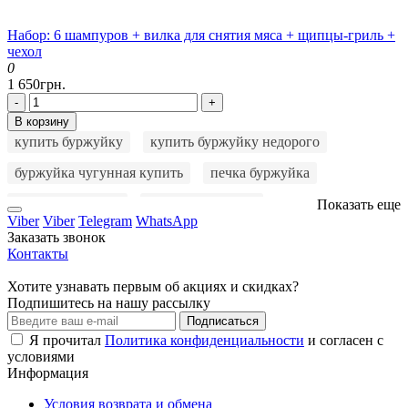
Набор: 6 шампуров + вилка для снятия мяса + щипцы-гриль +
чехол
0
1 650грн.
-
+
В корзину
купить буржуйку
купить буржуйку недорого
буржуйка чугунная купить
печка буржуйка
куплю буржуйку
буржуйку купить
Показать еще
Viber
Viber
Telegram
WhatsApp
купить печку буржуйку
купить печь буржуйку
Заказать звонок
Контакты
чугунная буржуйка
буржуйка цена
Хотите узнавать первым об акциях и скидках?
буржуйка на дровах
буржуйка длительного горения
Подпишитесь на нашу рассылку
Подписаться
мангал
мангал раскладной
мангал с крышкой
Я прочитал
Политика конфиденциальности
и согласен с
условиями
буржуйка купить
буржуйка чугунная
Информация
купить мангал
мангал 5 мм
барбекю мангал
Условия возврата и обмена