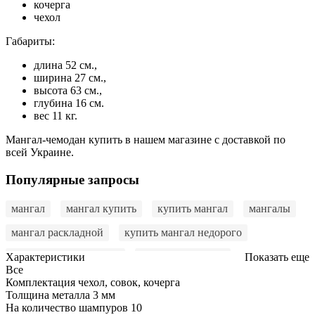
кочерга
чехол
Габариты:
длина 52 см.,
ширина 27 см.,
высота 63 см.,
глубина 16 см.
вес 11 кг.
Мангал-чемодан купить в нашем магазине с доставкой по
всей Украине.
Популярные запросы
мангал
мангал купить
купить мангал
мангалы
мангал раскладной
купить мангал недорого
мангал купить онлайн
мангал в подарок
Характеристики
Показать еще
Все
мангал для дачи
купить мангал раскладной
Комплектация
чехол, совок, кочерга
Толщина металла
3 мм
купить мангал для шашлыка
раскладной мангал
На количество шампуров
10