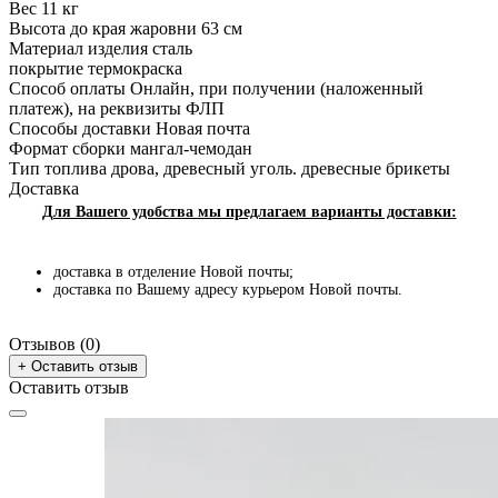
Вес
11 кг
купить мангал разборный
мангал купить киев
Высота до края жаровни
63 см
Материал изделия
сталь
мангал купить львов
купить мангал в украине
покрытие
термокраска
Способ оплаты
Онлайн, при получении (наложенный
мангал складной
мангалы купить
платеж), на реквизиты ФЛП
Способы доставки
Новая почта
купить качественный мангал
купить мангал киев
Формат сборки
мангал-чемодан
Тип топлива
дрова, древесный уголь. древесные брикеты
разборной мангал
купить мангала
Доставка
мангал раскладной купить
мангал цена
Для Вашего удобства мы предлагаем варианты доставки:
мангал чемодан
мангал ручной работы
доставка в отделение Новой почты;
мангал с шампурами
барбекю, мангал
доставка по Вашему адресу курьером Новой почты.
куплю мангал
купить мангал чемодан
Отзывов (0)
мангал разборный
Цена мангалов
+ Оставить отзыв
Оставить отзыв