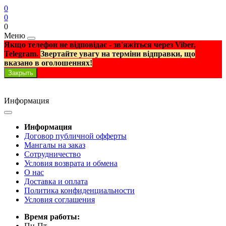
0
0
0
Меню
Якщо телефон не відповідає - зв'яжіться через Viber,
Telegram.
Звертайте увагу на терміни відправки, що
вказано в оголошеннях!
Закрыть
Информация
Информация
Договор публичной офферты
Мангалы на заказ
Сотрудничество
Условия возврата и обмена
О нас
Доставка и оплата
Политика конфиденциальности
Условия соглашения
Время работы:
Пн-Пт