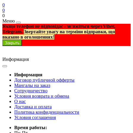
0
0
0
Меню
Якщо телефон не відповідає - зв'яжіться через Viber,
Telegram.
Звертайте увагу на терміни відправки, що
вказано в оголошеннях!
Закрыть
Информация
Информация
Договор публичной офферты
Мангалы на заказ
Сотрудничество
Условия возврата и обмена
О нас
Доставка и оплата
Политика конфиденциальности
Условия соглашения
Время работы:
Пн-Пт