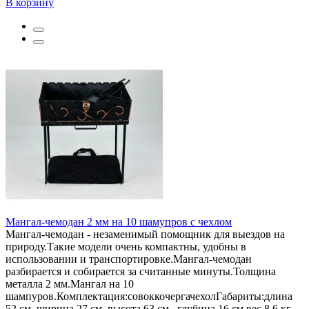
В корзину
Мангал-чемодан 2 мм на 10 шамупров с чехлом
Мангал-чемодан - незаменимый помощник для выездов на
природу.Такие модели очень компактны, удобны в
использовании и транспортировке.Мангал-чемодан
разбирается и собирается за считанные минуты.Толщина
металла 2 мм.Мангал на 10
шампуров.Комплектация:совоккочергачехолГабариты:длина
52 см.,ширина 27 см.,высота 63 см., глубина 16 см.вес 8,6 кг..