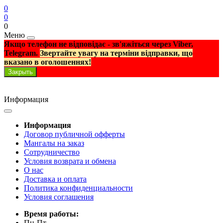
0
0
0
Меню
Якщо телефон не відповідає - зв'яжіться через Viber,
Telegram.
Звертайте увагу на терміни відправки, що
вказано в оголошеннях!
Закрыть
Информация
Информация
Договор публичной офферты
Мангалы на заказ
Сотрудничество
Условия возврата и обмена
О нас
Доставка и оплата
Политика конфиденциальности
Условия соглашения
Время работы:
Пн-Пт