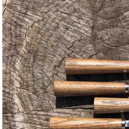
подарочный набор шампуров для мужчины
шампура
шампура набор
купить подарочный набор шампуров
купить набор с шампурами
подарочные шампура
набор шампуров
набор для мангала
набор для мангала
набор для мангала
аксессуары для мангала
набор для шашлыка
набор шампура
мангальный набор
подарок шампура
наборы шампуров подарочные
шампура купить
элитный набор шампуров
шампура на подарок
подарочный набор шампура
шампура для шашлыка подарочные наборы
шампуры в подарок
шампура с деревянной ручкой набор подарочный