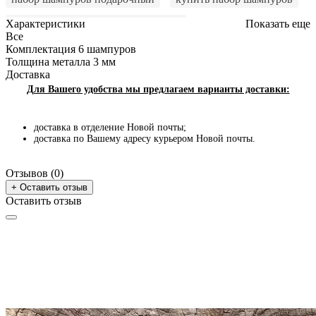
купить набор шампуров в Украине
Характеристики
Показать еще
Все
набор шампуров на подарок
Комплектация
6 шампуров
Толщина металла
3 мм
набор шампуров подарочный в кейсе
Доставка
Для Вашего удобства мы предлагаем варианты доставки:
шампура в наборе
набор с шампурами
шампура в кейсе
Набор для барбекю
доставка в отделение Новой почты;
доставка по Вашему адресу курьером Новой почты.
купить набор шампуров
шампура набор
набор для барбекю
набор шампуров
Отзывов (0)
+ Оставить отзыв
купить набор шампуров на подарок
Оставить отзыв
набор для шампуров
купить набор для шампуров
подарочный набор шампуров
набор шампуров охотничий
набор шампуров
набор шампуров для мужчины
набор шампуров купить