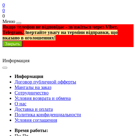
0
0
0
Меню
Якщо телефон не відповідає - зв'яжіться через Viber,
Telegram.
Звертайте увагу на терміни відправки, що
вказано в оголошеннях!
Закрыть
Информация
Информация
Договор публичной офферты
Мангалы на заказ
Сотрудничество
Условия возврата и обмена
О нас
Доставка и оплата
Политика конфиденциальности
Условия соглашения
Время работы:
Пн-Пт