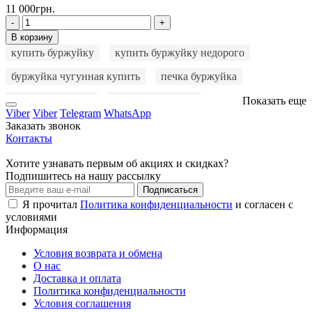
11 000грн.
-
+
В корзину
купить буржуйку
купить буржуйку недорого
буржуйка чугунная купить
печка буржуйка
куплю буржуйку
буржуйку купить
Показать еще
Viber
Viber
Telegram
WhatsApp
купить печку буржуйку
купить печь буржуйку
Заказать звонок
Контакты
чугунная буржуйка
буржуйка цена
Хотите узнавать первым об акциях и скидках?
буржуйка на дровах
буржуйка длительного горения
Подпишитесь на нашу рассылку
Подписаться
мангал
мангал раскладной
мангал с крышкой
Я прочитал
Политика конфиденциальности
и согласен с
условиями
буржуйка купить
буржуйка чугунная
Информация
купить мангал
мангал 5 мм
барбекю мангал
Условия возврата и обмена
буржуйка чугунная купить
О нас
мангалы
буржуйка
Доставка и оплата
буржуйки
печь буржуйка
Политика конфиденциальности
Условия соглашения