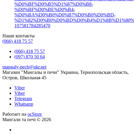
%D0%BF%D0%B5%D1%87%D0%B8-
Набор для барбекю
купить набор шампуров
%D0%BF%D0%BE%D0%B4-
%D0%BA%D0%B0%D0%B7%D0%B0%D0%BD-
шампура набор
набор для барбекю
%D1%82%D0%B0%D0%BD%D0%B4%D1%8B%D1%80%
107581784285470
набор шампуров
купить набор шампуров на подарок
Наши контакты
набор для шампуров
купить набор для шампуров
(066) 418 75 57
подарочный набор шампуров
(066) 418 75 57
(097) 870 50 64
набор шампуров охотничий
mangaly-pech@ukr.net
набор шампуров нож топор
Магазин "Мангалы и печи" Украина, Тернопольская область,
Остров, Школьная 45
набор шампуров с топором
набор шампуров
Viber
набор шампуров для мужчины
Viber
Telegram
набор шампуров купить
набор шампуров в кейсе
Whatsapp
подарочный набор шампуров для мужчины
шампура
Работает на
ocStore
Мангали та печі © 2026
шампура набор
шампура в кейсе
подарочный набор шампуров в кожаном чехле