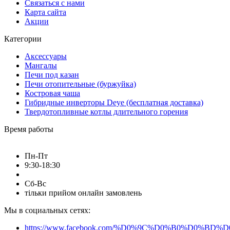
купить буржуйку в Украине
мангал купить
Связаться с нами
Карта сайта
буржуйка для дома
печка буржуйка
Акции
купить набор шампуров в кейсе
наборы шампуров
Категории
набор шампуров подарочный
купить набор шампуров
Аксессуары
Мангалы
купить набор шампуров в Украине
Печи под казан
Печи отопительные (буржуйка)
набор шампуров на подарок
Костровая чаша
Гибридные инверторы Deye (бесплатная доставка)
набор шампуров подарочный в кейсе
Твердотопливные котлы длительного горения
шампура в наборе
набор с шампурами
Время работы
купить мангал недорого
мангал купить онлайн
Пн-Пт
мангал в подарок
мангал для дачи
мангал барбекю
9:30-18:30
купить мангал раскладной
Сб-Вс
купить мангал для шашлыка
тільки прийом онлайн замовлень
раскладной мангал
Мы в социальных сетях:
купить мангал разборный
мангал купить киев
мангал купить львов
https://www.facebook.com/%D0%9C%D0%B0%D0%B
шампура в кейсе