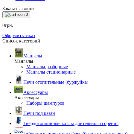
Заказать звонок
0
0грн.
Оформить заказ
Список категорий
Мангалы
Мангалы
Мангалы разборные
Мангалы стационарные
Печи отопительные (буржуйка)
Аксессуары
Аксессуары
Наборы шампуров
Печи под казан
Твердотопливные котлы длительного горения
Гибридные инверторы Deye (бесплатная доставка)