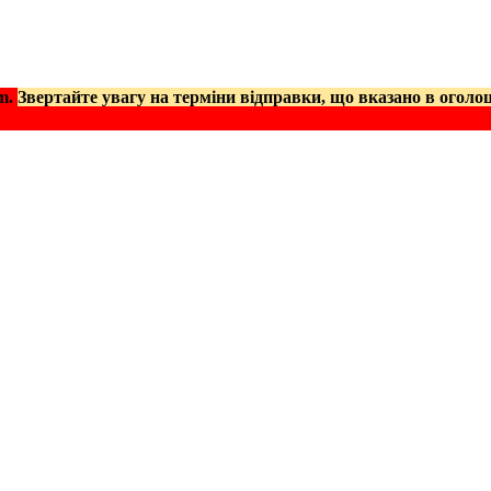
am.
Звертайте увагу на терміни відправки, що вказано в оголо