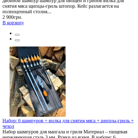
двойной шампур шампур для овощей и грибов вилка для
снятия мяса щипцы-гриль штопор. Кейс разлагается на
полноценный столик...
2 900грн.
В корзину
Набор: 6 шампуров + вилка для снятия мяса + щипцы-гриль +
чехол
Набор шампуров для мангала и гриля Материал – пищевая
нержавеющая сталь 3 мм. Ручки из ясеня. В наборе: 6