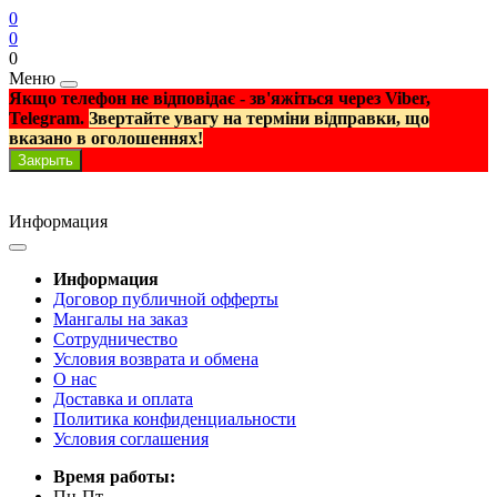
0
0
0
Меню
Якщо телефон не відповідає - зв'яжіться через Viber,
Telegram.
Звертайте увагу на терміни відправки, що
вказано в оголошеннях!
Закрыть
Информация
Информация
Договор публичной офферты
Мангалы на заказ
Сотрудничество
Условия возврата и обмена
О нас
Доставка и оплата
Политика конфиденциальности
Условия соглашения
Время работы:
Пн-Пт