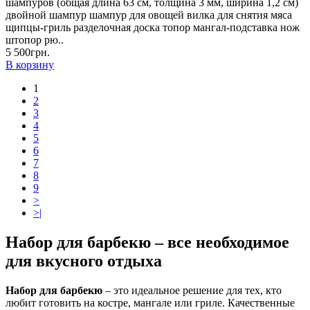
шампуров (общая длина 63 см, толщина 3 мм, ширина 1,2 см)
двойной шампур шампур для овощей вилка для снятия мяса
щипцы-гриль разделочная доска топор мангал-подставка нож
штопор рю..
5 500грн.
В корзину
1
2
3
4
5
6
7
8
9
>
>|
Набор для барбекю – все необходимое
для вкусного отдыха
Набор для барбекю
– это идеальное решение для тех, кто
любит готовить на костре, мангале или гриле. Качественные