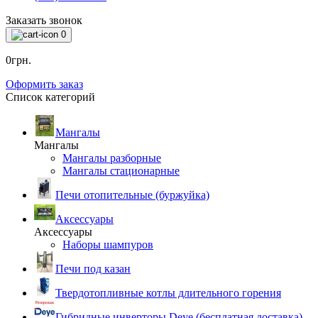
Заказать звонок
0
0грн.
Оформить заказ
Список категорий
Мангалы
Мангалы
Мангалы разборные
Мангалы стационарные
Печи отопительные (буржуйка)
Аксессуары
Аксессуары
Наборы шампуров
Печи под казан
Твердотопливные котлы длительного горения
Гибридные инверторы Deye (бесплатная доставка)