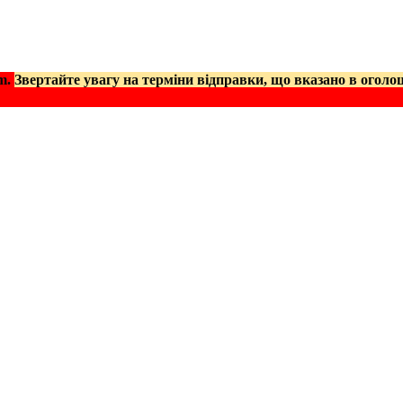
am.
Звертайте увагу на терміни відправки, що вказано в оголо