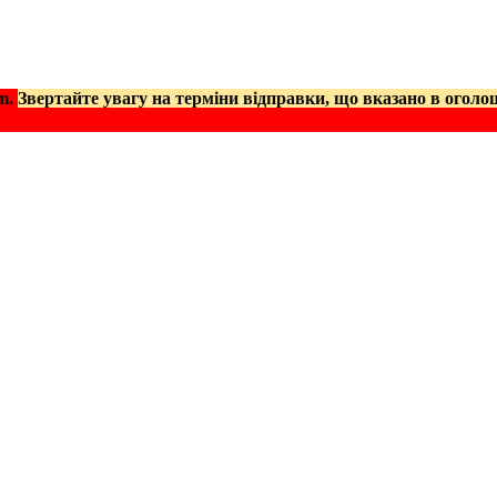
am.
Звертайте увагу на терміни відправки, що вказано в оголо