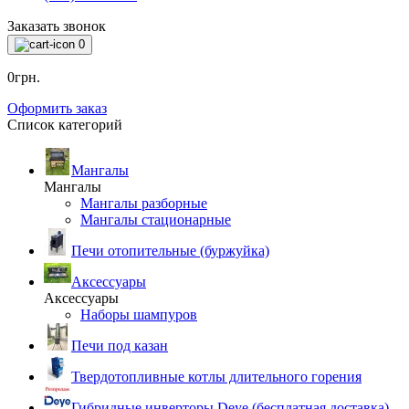
Заказать звонок
0
0грн.
Оформить заказ
Список категорий
Мангалы
Мангалы
Мангалы разборные
Мангалы стационарные
Печи отопительные (буржуйка)
Аксессуары
Аксессуары
Наборы шампуров
Печи под казан
Твердотопливные котлы длительного горения
Гибридные инверторы Deye (бесплатная доставка)