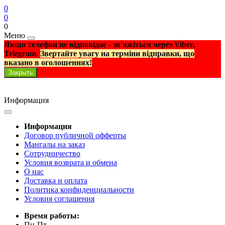
0
0
0
Меню
Якщо телефон не відповідає - зв'яжіться через Viber,
Telegram.
Звертайте увагу на терміни відправки, що
вказано в оголошеннях!
Закрыть
Информация
Информация
Договор публичной офферты
Мангалы на заказ
Сотрудничество
Условия возврата и обмена
О нас
Доставка и оплата
Политика конфиденциальности
Условия соглашения
Время работы:
Пн-Пт