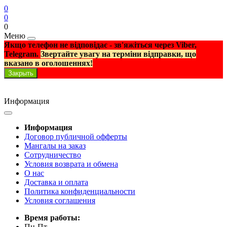
0
0
0
Меню
Якщо телефон не відповідає - зв'яжіться через Viber,
Telegram.
Звертайте увагу на терміни відправки, що
вказано в оголошеннях!
Закрыть
Информация
Информация
Договор публичной офферты
Мангалы на заказ
Сотрудничество
Условия возврата и обмена
О нас
Доставка и оплата
Политика конфиденциальности
Условия соглашения
Время работы:
Пн-Пт