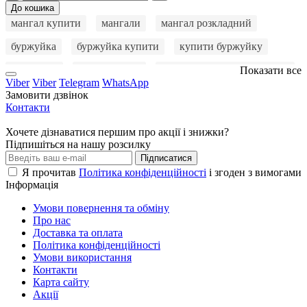
До кошика
мангал купити
мангали
мангал розкладний
буржуйка
буржуйка купити
купити буржуйку
буржуйки
піч буржуйка
купити буржуйку в Україні
Показати все
Viber
Viber
Telegram
WhatsApp
буржуйка для дому
купити буржуйку недорого
Замовити дзвінок
Контакти
буржуйка чавунна купити
пічка буржуйка
Хочете дізнаватися першим про акції і знижки?
куплю буржуйку
буржуйку купити
Підпишіться на нашу розсилку
Підписатися
купити пічку буржуйку
купити піч буржуйку
Я прочитав
Політика конфіденційності
і згоден з вимогами
Інформація
чавунна буржуйка
буржуйка ціна
Умови повернення та обміну
буржуйка на дровах
буржуйка довготривалого горіння
Про нас
мангал
Доставка та оплата
мангал з кришкою
буржуйка чавунна
Політика конфіденційності
купити мангал
мангал 5 мм
стаціонарний мангал
Умови використання
Контакти
барбекю мангал
буржуйка чавунна купити
Карта сайту
Акції
пічка буржуйка
купити набір шампурів у кейсі