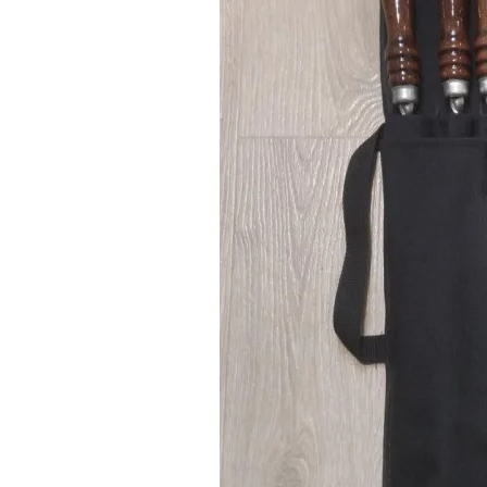
набір шампура
мангальний набір
подарунок шампура
подарунковий набір з шампурами в кейсі
набори шампурів подарункові
шампура купити
купити подарунковий набір шампурів у кейсі
шампура на подарунок
подарунковий набір шампура
шампура для шашлику подарункові набори
шампури у подарунок
шампура з дерев'яною ручкою набір подарунковий
подарункові шампура в чохлі
набори шампурів у кейсі
шампура подарунковий набір
набір шампурів ручної роботи