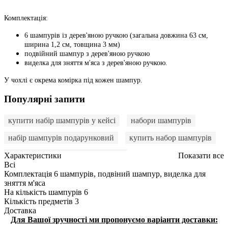
Комплектація:
6 шампурів із дерев'яною ручкою (загальна довжина 63 см,
ширина 1,2 см, товщина 3 мм)
подвійний шампур з дерев'яною ручкою
виделка для зняття м'яса з дерев'яною ручкою.
У чохлі є окрема комірка під кожен шампур.
Популярні запити
купити набір шампурів у кейсі
набори шампурів
набір шампурів подарунковий
купить набор шампурів
купити набір шампурів в Україні
Характеристики
Показати все
Всі
набір шампурів на подарунок
Комплектація
6 шампурів, подвіний шампур, виделка для
зняття м'яса
набір шампурів подарунковий у кейсі
На кількість шампурів
6
Кількість предметів
3
шампура в наборі
набір з шампурами
Доставка
Для Вашої зручності ми пропонуємо варіанти доставки:
шампура в кейсі
Набір для барбекю