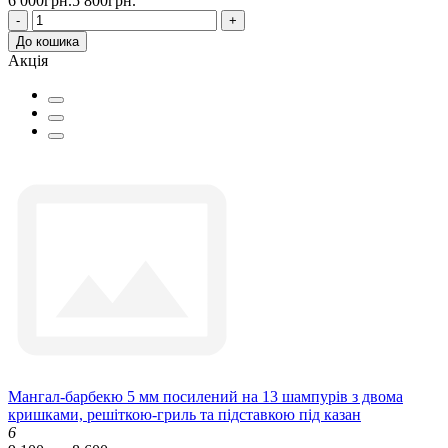
6 000грн.
5 800грн.
-
+
До кошика
Акція
Мангал-барбекю 5 мм посилений на 13 шампурів з двома
кришками, решіткою-гриль та підставкою під казан
6