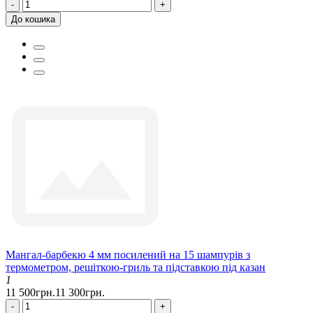
-
+
До кошика
Мангал-барбекю 4 мм посилений на 15 шампурів з
термометром, решіткою-гриль та підставкою під казан
1
11 500грн.
11 300грн.
-
+