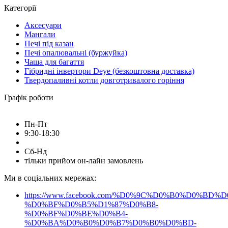
Категорії
набори шампурів
набір шампурів подарунковий
Аксесуари
купить набор шампурів
Мангали
Печі під казан
купити набір шампурів в Україні
Печі опалювальні (буржуйка)
Чаша для багаття
набір шампурів на подарунок
Гібридні інвертори Deye (безкоштовна доставка)
Твердопаливні котли довготривалого горіння
набір шампурів подарунковий у кейсі
Графік роботи
шампура в наборі
набір з шампурами
купити мангал недорого
мангал купити онлайн
Пн-Пт
9:30-18:30
мангал у подарунок
мангал для дачі
Сб-Нд
мангал барбекю
купити мангал розкладний
тільки прийом он-лайн замовлень
купити мангал для шашлику
розкладний мангал
Ми в соціальних мережах:
купити мангал розбірний
мангал купити київ
https://www.facebook.com/%D0%9C%D0%B0%D0%B
мангал купити львів
%D0%BF%D0%B5%D1%87%D0%B8-
шампура в кейсі
%D0%BF%D0%BE%D0%B4-
Набір для барбекю
купити набор шампурів
%D0%BA%D0%B0%D0%B7%D0%B0%D0%BD-