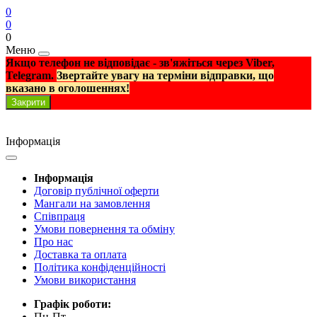
0
0
0
Меню
Якщо телефон не відповідає - зв'яжіться через Viber,
Telegram.
Звертайте увагу на терміни відправки, що
вказано в оголошеннях!
Закрити
Інформація
Інформація
Договір публічної оферти
Мангали на замовлення
Співпраця
Умови повернення та обміну
Про нас
Доставка та оплата
Політика конфіденційності
Умови використання
Графік роботи:
Пн-Пт