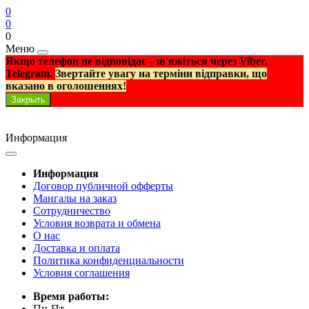
0
0
0
Меню
Якщо телефон не відповідає - зв'яжіться через Viber,
Telegram.
Звертайте увагу на терміни відправки, що
вказано в оголошеннях!
Закрыть
Информация
Информация
Договор публичной офферты
Мангалы на заказ
Сотрудничество
Условия возврата и обмена
О нас
Доставка и оплата
Политика конфиденциальности
Условия соглашения
Время работы:
Пн-Пт