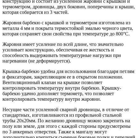
конструкцию и состоит из усиленной жаровни с крышкой и
термометром, дровницы, двух боковин, поперечины и крыши,
которая собирается из 3 частей.
Жаровня барбекю с крышкой и термометром изготовлена ​​из
металла 4 мм и покрыта термостойкой эмалью черного цвета,
которая сохраняет свои свойства при температуре до 800°C.
Жаровня имеет усиление по всей длине, что значительно
усиливает конструкцию, обеспечивая ее жесткость и
способность выдерживать температурные нагрузки при
нагревании (не деформируется).
Крышка-барбекю удобна для использования благодаря петлям
и фиксаторам, закрепляющим ее в открытом положении.
Вентиляционный клапан на крышке позволяет
контролировать температуру внутри барбекю. Крышку-
барбекю удачно дополняет термометр, что позволяет
контролировать температуру внутри жаровни.
Несущие части усиленной сварной дровницы, в отличие от
стандартных, изготавливаются из профильной стальной
трубы 20х20мм. По желанию дровницу можно закрепить на
полу или земле, для этого с каждой стороны предусмотрены
по 3 анкерных отверстия. Также к мангалу могут
дополнительно крепиться съемные боковые полки и передний