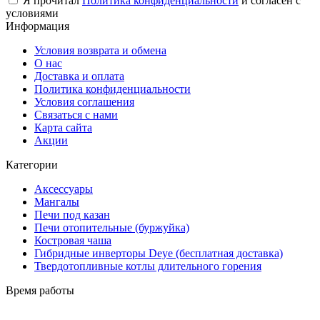
Я прочитал
Политика конфиденциальности
и согласен с
условиями
буржуйка купить
буржуйка чугунная
Информация
купить мангал
мангал 5 мм
барбекю мангал
Условия возврата и обмена
буржуйка чугунная купить
О нас
мангалы
буржуйка
Доставка и оплата
буржуйки
печь буржуйка
Политика конфиденциальности
Условия соглашения
купить буржуйку в Украине
мангал купить
Связаться с нами
Карта сайта
буржуйка для дома
печка буржуйка
Акции
купить набор шампуров в кейсе
наборы шампуров
Категории
набор шампуров подарочный
купить набор шампуров
Аксессуары
Мангалы
купить набор шампуров в Украине
Печи под казан
Печи отопительные (буржуйка)
набор шампуров на подарок
Костровая чаша
Гибридные инверторы Deye (бесплатная доставка)
набор шампуров подарочный в кейсе
Твердотопливные котлы длительного горения
шампура в наборе
набор с шампурами
Время работы
купить мангал недорого
мангал купить онлайн