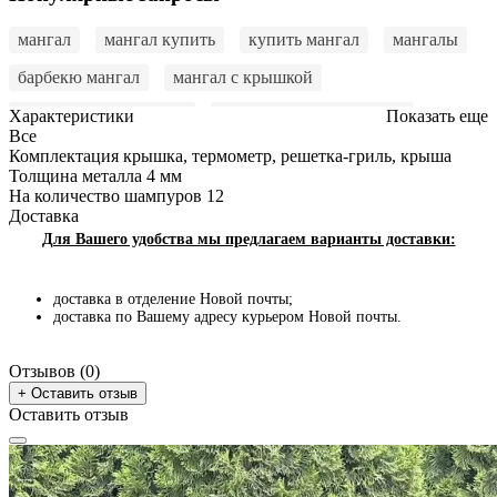
мангал
мангал купить
купить мангал
мангалы
барбекю мангал
мангал с крышкой
стационарный мангал
купить мангал недорого
Характеристики
Показать еще
Все
мангал купить онлайн
мангал в подарок
Комплектация
крышка, термометр, решетка-гриль, крыша
Толщина металла
4 мм
мангал для дачи
мангал барбекю
На количество шампуров
12
Доставка
купить мангал для шашлыка
мангал купить киев
Для Вашего удобства мы предлагаем варианты доставки:
мангал купить львов
мангал гриль
доставка в отделение Новой почты;
купить мангал в украине
купить мангал барбекю
доставка по Вашему адресу курьером Новой почты.
мангал с крышкой
мангалы купить
гриль мангал
Отзывов (0)
мангал гриль барбекю
купить мангал-барбекю
+ Оставить отзыв
Оставить отзыв
купить качественный мангал
купить мангал киев
мангал 4 мм
мангал для казана
барбекю
купить мангала
купить барбекю
барбекю купить