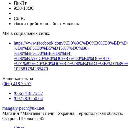
Пн-Пт
мангал в подарок
мангал для дачи
мангал барбекю
9:30-18:30
купить мангал раскладной
Сб-Вс
купить мангал для шашлыка
тільки прийом онлайн замовлень
раскладной мангал
Мы в социальных сетях:
купить мангал разборный
мангал купить киев
мангал купить львов
https://www.facebook.com/%D0%9C%D0%B0%D0%B
шампура в кейсе
%D0%BF%D0%B5%D1%87%D0%B8-
Набор для барбекю
купить набор шампуров
%D0%BF%D0%BE%D0%B4-
%D0%BA%D0%B0%D0%B7%D0%B0%D0%BD-
шампура набор
набор для барбекю
%D1%82%D0%B0%D0%BD%D0%B4%D1%8B%D1%80%
107581784285470
набор шампуров
купить набор шампуров на подарок
Наши контакты
набор для шампуров
купить набор для шампуров
(066) 418 75 57
подарочный набор шампуров
(066) 418 75 57
(097) 870 50 64
набор шампуров охотничий
mangaly-pech@ukr.net
набор шампуров нож топор
Магазин "Мангалы и печи" Украина, Тернопольская область,
Остров, Школьная 45
набор шампуров с топором
набор шампуров