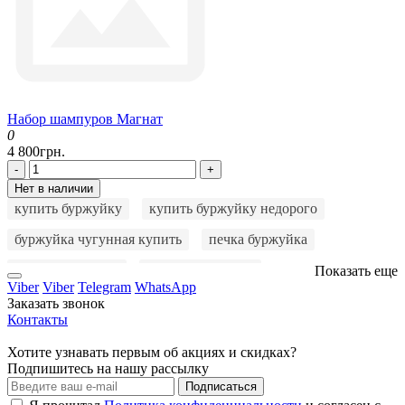
Набор шампуров Магнат
0
4 800грн.
-
+
Нет в наличии
купить буржуйку
купить буржуйку недорого
буржуйка чугунная купить
печка буржуйка
куплю буржуйку
буржуйку купить
Показать еще
Viber
Viber
Telegram
WhatsApp
купить печку буржуйку
купить печь буржуйку
Заказать звонок
Контакты
чугунная буржуйка
буржуйка цена
Хотите узнавать первым об акциях и скидках?
буржуйка на дровах
буржуйка длительного горения
Подпишитесь на нашу рассылку
Подписаться
мангал
мангал раскладной
мангал с крышкой