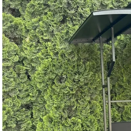
мангал цена
барбекю гриль
мангал ручной работы
мангал с шампурами
барбекю, мангал
куплю мангал
мангал под казан
Цена мангалов