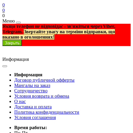
0
0
0
Меню
Якщо телефон не відповідає - зв'яжіться через Viber,
Telegram.
Звертайте увагу на терміни відправки, що
вказано в оголошеннях!
Закрыть
Информация
Информация
Договор публичной офферты
Мангалы на заказ
Сотрудничество
Условия возврата и обмена
О нас
Доставка и оплата
Политика конфиденциальности
Условия соглашения
Время работы:
Пн-Пт