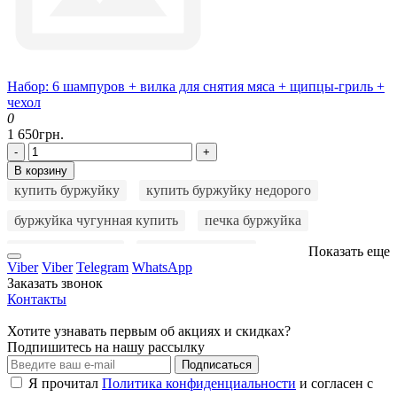
Набор: 6 шампуров + вилка для снятия мяса + щипцы-гриль +
чехол
0
1 650грн.
-
+
В корзину
купить буржуйку
купить буржуйку недорого
буржуйка чугунная купить
печка буржуйка
куплю буржуйку
буржуйку купить
Показать еще
Viber
Viber
Telegram
WhatsApp
купить печку буржуйку
купить печь буржуйку
Заказать звонок
Контакты
чугунная буржуйка
буржуйка цена
Хотите узнавать первым об акциях и скидках?
буржуйка на дровах
буржуйка длительного горения
Подпишитесь на нашу рассылку
Подписаться
мангал
мангал раскладной
мангал с крышкой
Я прочитал
Политика конфиденциальности
и согласен с