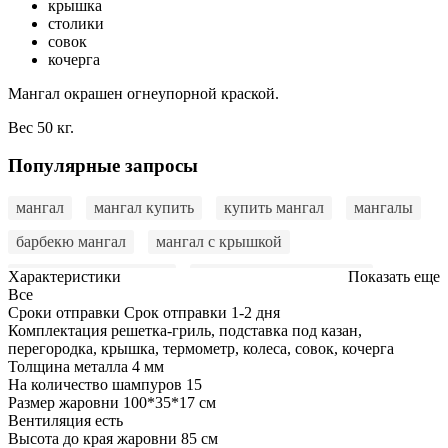
крышка
столики
совок
кочерга
Мангал окрашен огнеупорной краской.
Вес 50 кг.
Популярные запросы
мангал
мангал купить
купить мангал
мангалы
барбекю мангал
мангал с крышкой
стационарный мангал
купить мангал недорого
Характеристики
Показать еще
Все
мангал купить онлайн
мангал в подарок
Сроки отправки
Срок отправки 1-2 дня
Комплектация
решетка-гриль, подставка под казан,
мангал для дачи
мангал барбекю
перегородка, крышка, термометр, колеса, совок, кочерга
Толщина металла
4 мм
купить мангал для шашлыка
мангал купить киев
На количество шампуров
15
Размер жаровни
100*35*17 см
мангал купить львов
мангал гриль
Вентиляция
есть
Высота до края жаровни
85 см
купить мангал в украине
купить мангал барбекю