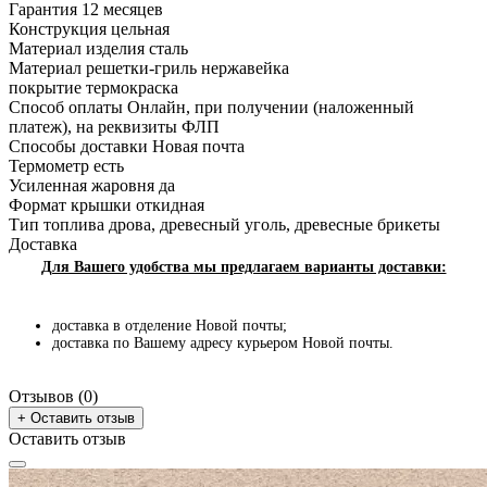
Гарантия
12 месяцев
Конструкция
цельная
мангал с крышкой
мангалы купить
гриль мангал
Материал изделия
сталь
Материал решетки-гриль
нержавейка
мангал гриль барбекю
купить мангал-барбекю
покрытие
термокраска
Способ оплаты
Онлайн, при получении (наложенный
купить качественный мангал
купить мангал киев
платеж), на реквизиты ФЛП
мангал 4 мм
мангал для казана
барбекю
Способы доставки
Новая почта
Термометр
есть
купить мангала
купить барбекю
барбекю купить
Усиленная жаровня
да
Формат крышки
откидная
мангал цена
барбекю гриль
мангал ручной работы
Тип топлива
дрова, древесный уголь, древесные брикеты
Доставка
мангал с шампурами
барбекю, мангал
Для Вашего удобства мы предлагаем варианты доставки:
куплю мангал
мангал под казан
Цена мангалов
доставка в отделение Новой почты;
доставка по Вашему адресу курьером Новой почты.
Отзывов (0)
+ Оставить отзыв
Оставить отзыв