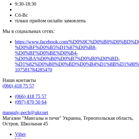
9:30-18:30
купить мангал раскладной
Сб-Вс
купить мангал для шашлыка
тільки прийом онлайн замовлень
раскладной мангал
Мы в социальных сетях:
купить мангал разборный
мангал купить киев
мангал купить львов
https://www.facebook.com/%D0%9C%D0%B0%D0%B
шампура в кейсе
%D0%BF%D0%B5%D1%87%D0%B8-
Набор для барбекю
купить набор шампуров
%D0%BF%D0%BE%D0%B4-
%D0%BA%D0%B0%D0%B7%D0%B0%D0%BD-
шампура набор
набор для барбекю
%D1%82%D0%B0%D0%BD%D0%B4%D1%8B%D1%80%
107581784285470
набор шампуров
купить набор шампуров на подарок
Наши контакты
набор для шампуров
купить набор для шампуров
(066) 418 75 57
подарочный набор шампуров
(066) 418 75 57
(097) 870 50 64
набор шампуров охотничий
mangaly-pech@ukr.net
набор шампуров нож топор
Магазин "Мангалы и печи" Украина, Тернопольская область,
Остров, Школьная 45
набор шампуров с топором
набор шампуров
Viber
набор шампуров для мужчины